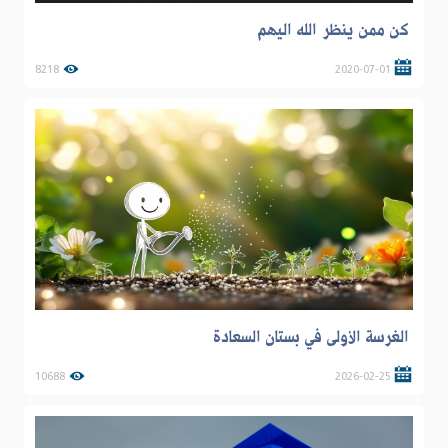
كن ممن ينظر الله اليهم
8218
2020-07-01
الغرسة الأولى في بستان السعادة
10688
2026-02-25