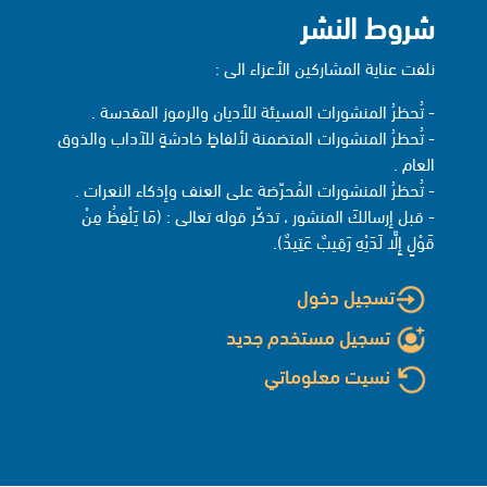
شروط النشر
نلفت عناية المشاركين الأعزاء الى :
- تُحظرُ المنشورات المسيئة للأديان والرموز المقدسة .
- تُحظرُ المنشورات المتضمنة لألفاظٍ خادشةٍ للآداب والذوق
العام .
- تُحظرُ المنشورات المُحرّضة على العنف وإذكاء النعرات .
- قبل إرسالكَ المنشور ، تذكّر قوله تعالى : (مَا يَلْفِظُ مِنْ
قَوْلٍ إِلَّا لَدَيْهِ رَقِيبٌ عَتِيدٌ).
تسجيل دخول
تسجيل مستخدم جديد
نسيت معلوماتي