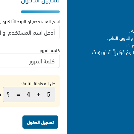
سم المستخدم او البريد الألكتروني
- 
- تُحظرُ المنش
- تُح
كلمة المرور
- قبل إرسالكَ المنشور ، تذكّر
حل المعادلة التالية:

5 + 4 = ؟
تسجيل الدخول