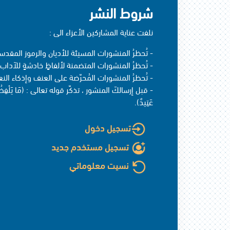
شروط النشر
نلفت عناية المشاركين الأعزاء الى :
- تُحظرُ المنشورات المسيئة للأديان والرموز المقدسة
- تُحظرُ المنشورات المتضمنة لألفاظٍ خادشةٍ للآداب 
- تُحظرُ المنشورات المُحرّضة على العنف وإذكاء النع
- قبل إرسالكَ المنشور ، تذكّر قوله تعالى : (مَا يَلْفِظُ مِنْ ق
عَتِيدٌ).
تسجيل دخول
تسجيل مستخدم جديد
نسيت معلوماتي