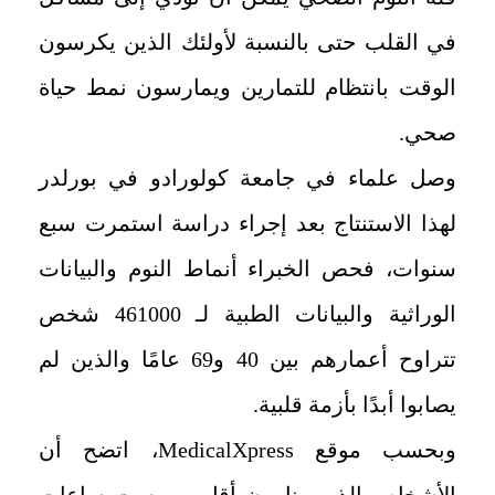
في القلب حتى بالنسبة لأولئك الذين يكرسون
الوقت بانتظام للتمارين ويمارسون نمط حياة
صحي.
وصل علماء في جامعة كولورادو في بورلدر
لهذا الاستنتاج بعد إجراء دراسة استمرت سبع
سنوات، فحص الخبراء أنماط النوم والبيانات
الوراثية والبيانات الطبية لـ 461000 شخص
تتراوح أعمارهم بين 40 و69 عامًا والذين لم
يصابوا أبدًا بأزمة قلبية.
وبحسب موقع MedicalXpress، اتضح أن
الأشخاص الذين ينامون أقل من ست ساعات