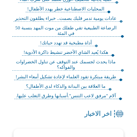
المحليات الاصطناعية خطر يهدد الأطفال!
عادات يومية تدمر قلبك بصمت.. خبراء يطلقون التحذير
الرضاعة الطبيعية تقي طفلك من موت المهد بنسبة 50
في المئة
أداة مطبخية قد تهدد حياتك!
هكذا يُعيد الشاي الأخضر تنشيط ذاكرة الأدوية!
ماذا يحدث لجسمك عند التوقف عن تناول الخضراوات
والفواكه؟
طريقة مبتكرة تقود العلماء لإعادة تشكيل أمعاء البشر!
ما العلاقة بين البدانة والذكاء لدى الأطفال؟
آلام "مرفق لاعب التنس".أسبابها وطرق التغلب عليها.
اخر الاخبار