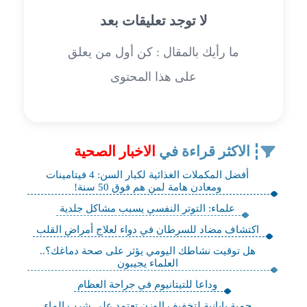
لا توجد تعليقات بعد
ما رأيك بالمقال : كن أول من يعلق
على هذا المحتوى
الاكثر قراءة في
الاخبار الصحية
أفضل المكملات الغذائية لكبار السن: 4 فيتامينات
ومعادن هامة لمن هم فوق 50 سنة!
علماء: التوتر النفسي يسبب مشاكل جلدية
اكتشاف مضاد للسرطان في دواء لعلاج أمراض القلب
هل توقيت نشاطك اليومي يؤثر على صحة دماغك؟..
العلماء يجيبون
وداعا للتيتانيوم في جراحة العظام
حمية يابانية لتخفيف الوزن تعتمد على شرب الماء