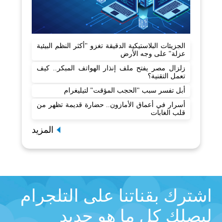
الجزيئات البلاستيكية الدقيقة تغزو "أكثر النظم البيئية
عزلة" على وجه الأرض
زلزال مصر يفتح ملف إنذار الهواتف المبكر.. كيف
تعمل التقنية؟
أبل تفسر سبب "الحجب المؤقت" لتيليغرام
أسرار في أعماق الأمازون.. حضارة قديمة تظهر من
قلب الغابات
المزيد
اشترك بقناتنا على التلجرام
ليصلك كل ما هو جديد