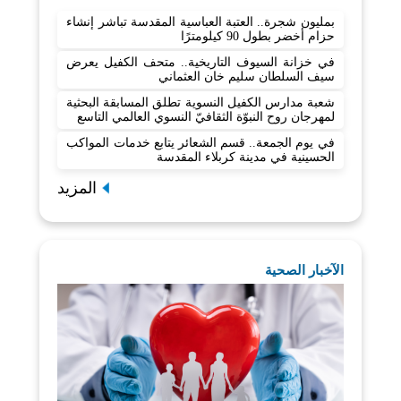
بمليون شجرة.. العتبة العباسية المقدسة تباشر إنشاء
حزام أخضر بطول 90 كيلومترًا
في خزانة السيوف التاريخية.. متحف الكفيل يعرض
سيف السلطان سليم خان العثماني
شعبة مدارس الكفيل النسوية تطلق المسابقة البحثية
لمهرجان روح النبوّة الثقافيّ النسوي العالمي التاسع
في يوم الجمعة.. قسم الشعائر يتابع خدمات المواكب
الحسينية في مدينة كربلاء المقدسة
المزيد
الآخبار الصحية