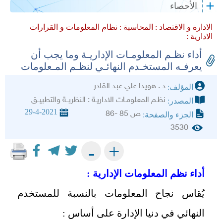
الأحصاء
الادارة و الاقتصاد :
المحاسبة :
نظام المعلومات و القرارات
الادارية :
أداء نظـم المعلومـات الإداريـة وما يجب أن
يعرفـه المستخـدم النهائـي لنظـم المـعلومات
د . هويدا علي عبد القادر
المؤلف:
نظـم المعلومـات الاداريـة : النظريــة والتطبيــق
المصدر:
29-4-2021
ص 85 -86
الجزء والصفحة:
3530
+
-
أداء نظم المعلومات الإدارية :
يُقاس نجاح المعلومات بالنسبة للمستخدم
النهائي في دنيا الإدارة على أساس :