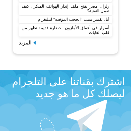
زلزال مصر يفتح ملف إنذار الهواتف المبكر.. كيف
تعمل التقنية؟
أبل تفسر سبب "الحجب المؤقت" لتيليغرام
أسرار في أعماق الأمازون.. حضارة قديمة تظهر من
قلب الغابات
المزيد
اشترك بقناتنا على التلجرام
ليصلك كل ما هو جديد