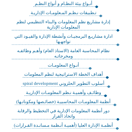
أنـواع بيئة النظـام و أنواع النظـم
تـطبيقات نـظـم المـعلومـات الإداريـة
إدارة مشاريع نظم المعلومات والبناء التنظيمي لنظم
المعلومات الإدارية
ادارة مشاريـع البرمجيـات وأنشطة الإدارة والقيـود التي
تواجهـها
نظام المحاسبة العامة (الاستاذ العام) وأهـم وظائفـه
ومخرجاتـه
أنـواع المعلومـات
أهداف الخطة الاستراتيجية لنظم المعلومات
أسلوب التطوير الحلزوني spiral development
وظائـف وأهميـة نـظم المعلومـات الإداريـة
أنظمة المعلومـات المحاسبيـة (خصائـصها ومكوناتـها)
دور أنظمة المعلومات الإدارية في التخطيط والرقابة
واتخاذ القرار
أنظمـة الإدارة العليا (أهميـة أنـظمة مـسانـدة القـرارات)