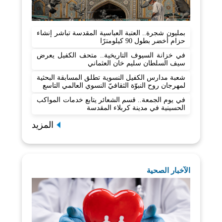
بمليون شجرة.. العتبة العباسية المقدسة تباشر إنشاء
حزام أخضر بطول 90 كيلومترًا
في خزانة السيوف التاريخية.. متحف الكفيل يعرض
سيف السلطان سليم خان العثماني
شعبة مدارس الكفيل النسوية تطلق المسابقة البحثية
لمهرجان روح النبوّة الثقافيّ النسوي العالمي التاسع
في يوم الجمعة.. قسم الشعائر يتابع خدمات المواكب
الحسينية في مدينة كربلاء المقدسة
المزيد
الآخبار الصحية