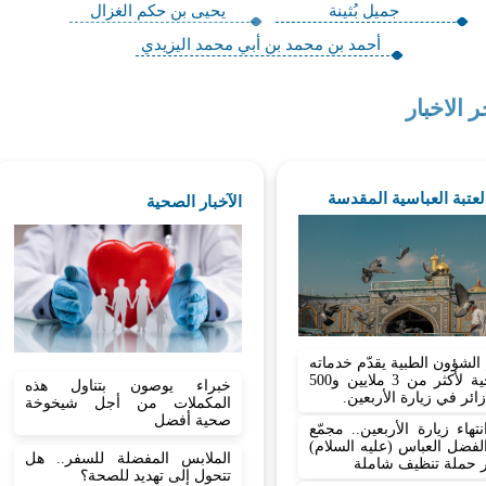
جميل بُثينة
يحيى بن حكم الغزال
أحمد بن محمد بن أبي محمد اليزيدي
ر الاخبار
العتبة العباسية المقدسة
الآخبار الصحية
لشؤون الطبية يقدّم خدماته
الصحية لأكثر من 3 ملايين و500
خبراء يوصون بتناول هذه
ائر في زيارة الأربعين.
المكملات من أجل شيخوخة
صحية أفضل
نتهاء زيارة الأربعين.. مجمّع
لفضل العباس (عليه السلام)
الملابس المفضلة للسفر.. هل
ر حملة تنظيف شاملة
تتحول إلى تهديد للصحة؟