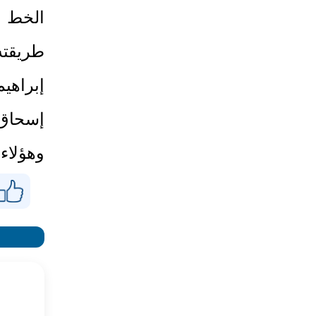
الخط و
طريقته
إبراهي
إسحاق 
وهؤلاء