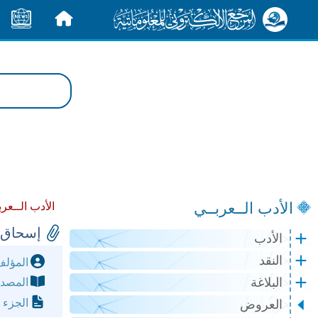
الرئيسية
الأخبار
الأدب الــعربــي
الأدب الــعرب
إسحاق ب
الأدب
النقد
المؤل
البلاغة
المصد
الجزء 
العروض