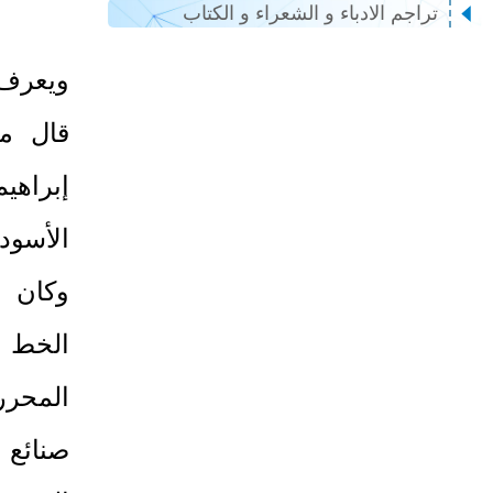
تراجم الادباء و الشعراء و الكتاب
ويعرف 
قال م
إبراهي
الأسود
وكان م
الخط و
المحرر
صنائع 