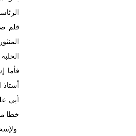
الرئاس
قلم صغ
المنثور
الحلبة
فأما إ
أستاذ ا
أبي عل
خطا منه
ولإسحا