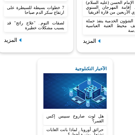
الإمام الحسن (عليه السلام)
 إقامة المهرجان السنوي
7 خطوات بسيطة للسيطرة على
ي الأربعين من قارة أفريقيا
ارتفاع سكر الدم صباحا
الشؤون الخدمية ينفذ حملة
لصقات النوم.. "علاج رائج" قد
يف محيط العتبة العباسية
يسبب مشكلات خطيرة
دسة
المزيد
المزيد
الآخبار التكنلوجية
هل لوث صاروخ سبيس إكس
القمر؟
حرائق أوروبا.. لماذا باتت الغابات
تشتعل بوتيرة أخطر؟