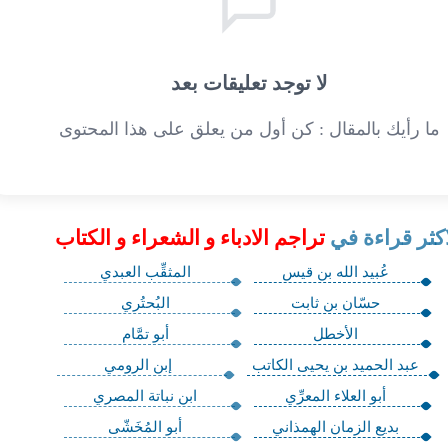
لا توجد تعليقات بعد
ما رأيك بالمقال : كن أول من يعلق على هذا المحتوى
اكثر قراءة في
تراجم الادباء و الشعراء و الكتاب
عُبيد الله بن قيس
المثقِّب العبدي
حسّان بن ثابت
البُحتُري
الأخطل
أبو تمَّام
عبد الحميد بن يحيى الكاتب
إبن الرومي
أبو العلاء المعرِّي
ابن نباتة المصري
بديع الزمان الهمذاني
أبو المُخَشّى