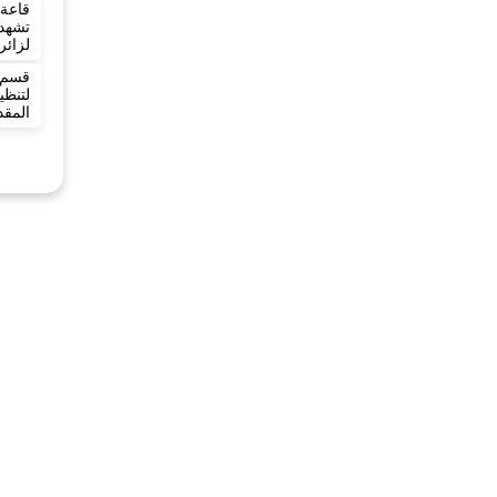
قاعة 
تشهد
لزائر
قسم 
لتنظ
المق