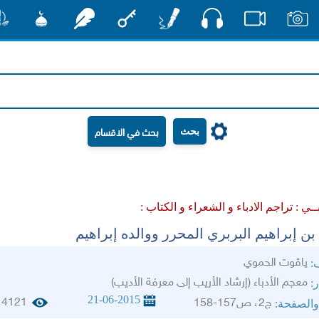
صوت
صور
فيديو
أقلام
مفتاح
رشفات
مشكاة
منش
بحث
ــي :
تراجم الادباء و الشعراء و الكتاب :
ن إبراهيم البربري المحرر ووالده إبراهيم
ياقوت الحموي
ف:
معجم الأدباء (إرشاد الأريب إلى معرفة الأديب)
ر:
21-06-2015
4121
ج2، ص157-158
والصفحة: