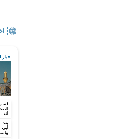
اخ
اخبار 
قسم ا
ألف ز
بعد ا
أبي ا
يباش