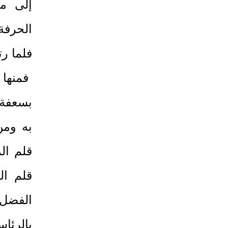
إلى مل
الحرفة
فلما رت
فمنها 
بسعفة 
به ومن
قلم ال
قلم ال
الفضل 
بالرئ