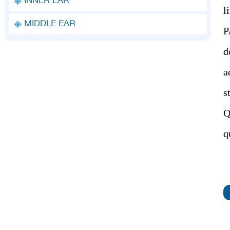
INNER EAR
l
MIDDLE EAR
P
d
a
s
Q