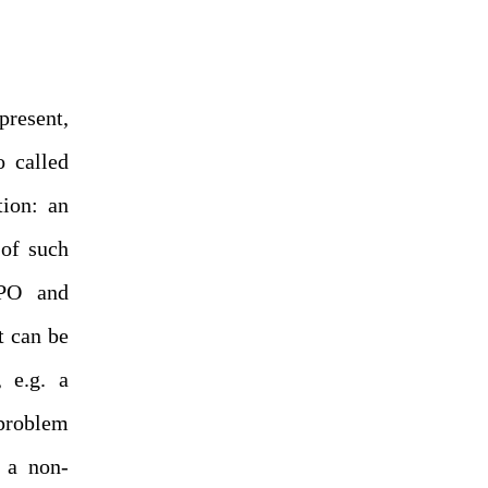
present,
o called
tion: an
 of such
MPO and
t can be
 e.g. a
 problem
 a non-