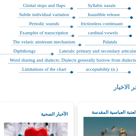
Glottal stops and flaps
Syllabic nasals
Subtle individual variation
Inaudible release
Periodic sounds
frictionless continuant
Examples of transcription
cardinal vowels
The velaric airstream mechanism
Palatals
Diphthongs
Laterals: primary and secondary articula
Word sharing and dialects: Dialects generally borrow from dialect
Limitations of the chart
acceptability (n.)
ر الاخبار
العتبة العباسية المقدسة
الآخبار الصحية