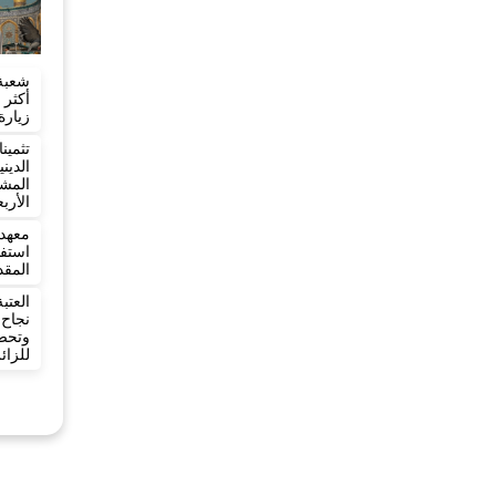
شعبة
زيارة
تثمي
الدي
المش
الأرب
معهد 
المقد
العت
نجاح
وتح
للزائ