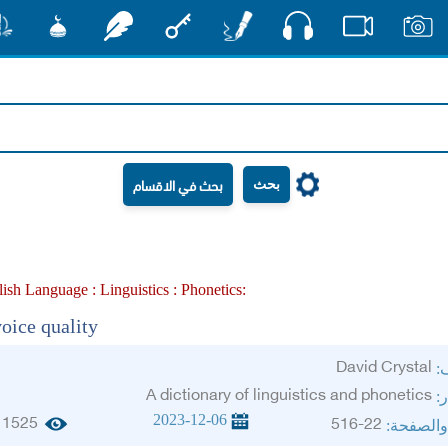
صوت
صور
فيديو
أقلام
مفتاح
رشفات
مشكاة
منش
بحث
lish Language :
Linguistics :
Phonetics :
voice quality
David Crystal
ف:
A dictionary of linguistics and phonetics
ر:
2023-12-06
1525
516-22
والصفحة: