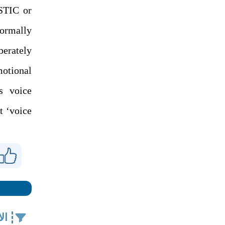
STIC or
ormally
erately
otional
as voice
t ‘voice
ال