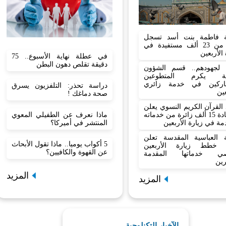
 فاطمة بنت أسد تسجل
أكثر من 23 ألف مستفيدة في
 الأربعين
في عطلة نهاية الأسبوع.. 75
دقيقة تقلص دهون البطن
نا لجهودهم.. قسم الشؤون
نية يكرم المتطوعين
اركين في خدمة زائري
دراسة تحذر: التلفزيون يسرق
عين
صحة دماغك !
القرآن الكريم النسوي يعلن
ماذا نعرف عن الطفيلي المعوي
استفادة 15 ألف زائرة من خدماته
المنتشر في أميركا؟
مة في زيارة الأربعين
بة العباسية المقدسة تعلن
5 أكواب يوميا.. ماذا تقول الأبحاث
 خطط زيارة الأربعين
عن القهوة والكافيين؟
صي خدماتها المقدمة
رين
المزيد
المزيد
الآخبار التكنلوجية