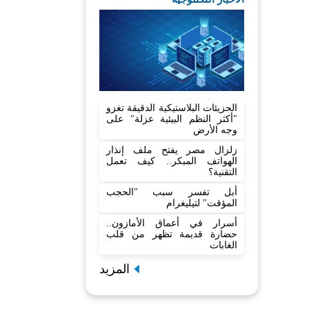
الجزيئات البلاستيكية الدقيقة تغزو
"أكثر النظم البيئية عزلة" على
وجه الأرض
زلزال مصر يفتح ملف إنذار
الهواتف المبكر.. كيف تعمل
التقنية؟
أبل تفسر سبب "الحجب
المؤقت" لتيليغرام
أسرار في أعماق الأمازون..
حضارة قديمة تظهر من قلب
الغابات
المزيد