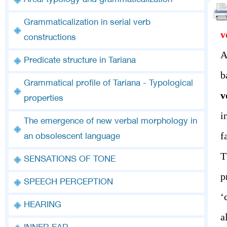
Areal typology and grammaticalization
Grammaticalization in serial verb
v
constructions
A
Predicate structure in Tariana
b
Grammatical profile of Tariana - Typological
v
properties
i
The emergence of new verbal morphology in
f
an obsolescent language
T
SENSATIONS OF TONE
p
SPEECH PERCEPTION
‘
HEARING
a