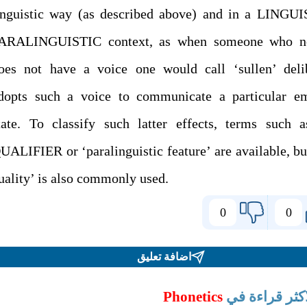
inguistic way (as described above) and in a LINGUI
ARALINGUISTIC context, as when someone who n
oes not have a voice one would call ‘sullen’ delib
dopts such a voice to communicate a particular em
tate. To classify such latter effects, terms such 
UALIFIER or ‘paralinguistic feature’ are available, bu
quality’ is also commonly used.
0
0
اضافة تعليق
اكثر قراءة في
Phonetics