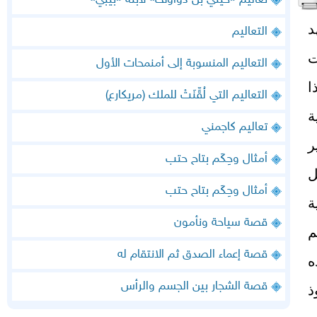
تعاليم «خيتي بن دواوف» لابنه «بيبي»
د
التعاليم
ت
التعاليم المنسوبة إلى أمنمحات الأول
ا
التعاليم التي لُقِّنَتْ للملك (مريكارع)
ة
تعاليم كاجمني
ر
أمثال وحِكَم بتاح حتب
ل
أمثال وحِكَم بتاح حتب
ة
قصة سياحة ونأمون
م
قصة إعماء الصدق ثم الانتقام له
ه
قصة الشجار بين الجسم والرأس
ذ