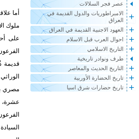
عصر فجر السلالات
أما علاق
الامبراطوريات والدول القديمة في
العراق
ملوك الأ
العهود الاجنبية القديمة في العراق
على أحس
احوال العرب قبل الاسلام
التاريخ الاسلامي
الفرعون
طرف ونوادر تاريخية
قديمة ذ
التاريخ الحديث والمعاصر
الوراثي
تاريخ الحضارة الأوربية
تاريخ حضارات شرق اسيا
مصري بحت
عشرة، و
الفرعون
السيادة