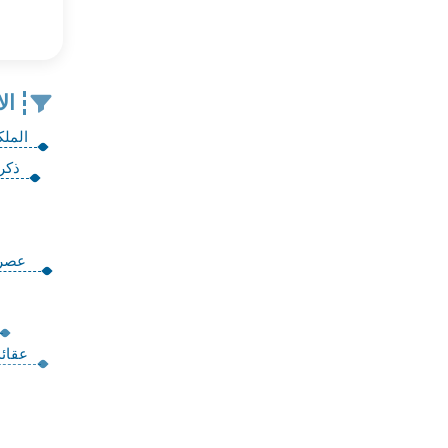
ال
الملك
ذكر
عصر 
عقائد