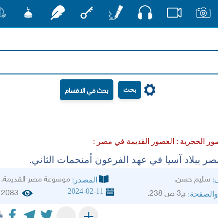
صوت
صور
فيديو
أقلام
مفتاح
رشفات
مشكاة
منش
بحث
ور الحجرية :
العصور القديمة في مصر :
صر ببلاد آسيا في عهد الفرعون أمنحمات الثاني.
سليم حسن.
موسوعة مصر القديمة.
ف:
المصدر:
2024-02-11
2083
ج3 ص 238.
والصفحة:
+
-