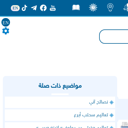
EN
ور
اضاءات
ثقف
قصص
EN
مواضيع ذات صلة
نصائح آني
تعاليم سحتب أبرع