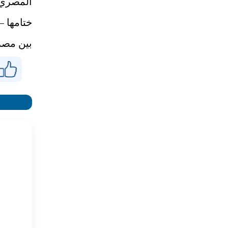
المصري 
ختامها —
بين مصر