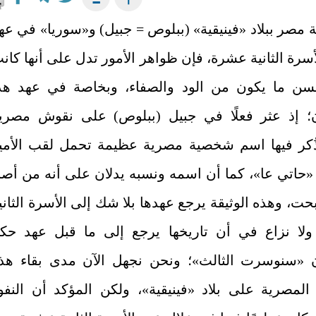
ة مصر ببلاد «فينيقية» (ببلوص = جبيل) و«سوريا» في عه
سرة الثانية عشرة، فإن ظواهر الأمور تدل على أنها كان
ن ما يكون من الود والصفاء، وبخاصة في عهد هذ
؛ إذ عثر فعلًا في جبيل (ببلوص) على نقوش مصري
ُكر فيها اسم شخصية مصرية عظيمة تحمل لقب الأمي
 «حاتي عا»، كما أن اسمه ونسبه يدلان على أنه من أص
، وهذه الوثيقة يرجع عهدها بلا شك إلى الأسرة الثاني
لا نزاع في أن تاريخها يرجع إلى ما قبل عهد حك
 «سنوسرت الثالث»؛ ونحن نجهل الآن مدى بقاء هذ
 المصرية على بلاد «فينيقية»، ولكن المؤكد أن النفو