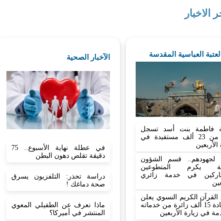
ر الاخبار
العتبة العباسية المقدسة
الآخبار الصحية
 فاطمة بنت أسد تسجل
أكثر من 23 ألف مستفيدة في
 الأربعين
في عطلة نهاية الأسبوع.. 75
دقيقة تقلص دهون البطن
نا لجهودهم.. قسم الشؤون
نية يكرم المتطوعين
اركين في خدمة زائري
دراسة تحذر: التلفزيون يسرق
عين
صحة دماغك !
القرآن الكريم النسوي يعلن
ماذا نعرف عن الطفيلي المعوي
استفادة 15 ألف زائرة من خدماته
المنتشر في أميركا؟
مة في زيارة الأربعين