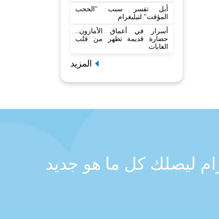
أبل تفسر سبب "الحجب
المؤقت" لتيليغرام
أسرار في أعماق الأمازون..
حضارة قديمة تظهر من قلب
الغابات
المزيد
رام ليصلك كل ما هو جديد