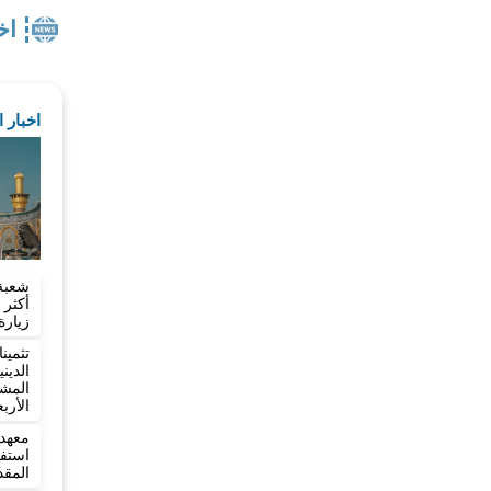
اخ
اخبار 
شعبة
زيارة
تثمي
الدي
المش
الأرب
معهد 
المقد