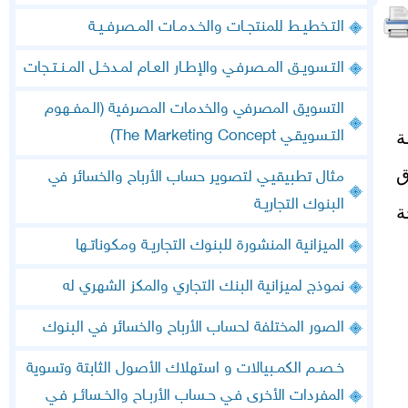
التـخطيـط للمنتجـات والخـدمـات المـصرفـيـة
التـسويـق المـصرفـي والإطـار العـام لمـدخـل المـنـتـجات
التسويق المصرفي والخدمات المصرفية (الـمفـهوم
ة
التـسويقـي The Marketing Concept)
ق
مثال تطبيقيـي لتصوير حساب الأرباح والخسائر في
البنوك التجاريـة
ة
الميزانية المنشورة للبنوك التجاريـة ومكوناتـها
نموذج لميزانية البنك التجاري والمكز الشهري له
الصور المختلفة لحساب الأرباح والخسائر في البنوك
خـصـم الكمـبيالات و استهلاك الأصول الثابتة وتسوية
المفردات الأخرى فـي حـساب الأربـاح والخـسائـر فـي