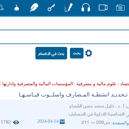
صوت
صور
فيديو
أقلام
مفتاح
رشفات
مشكاة
منش
بحث
قتصاد :
علوم مالية و مصرفية :
المؤسسات المالية والمصرفية وادارتها :
تـحديـد انشطـة المـصارف واسلــوب قيـاسـهـا
أ . د . خليـل محمد حسن الشمـاع
ف:
المحاسبـة الادارية في المـصارف
ر:
2024-04-14
1782
ص209 =- 211
والصفحة: