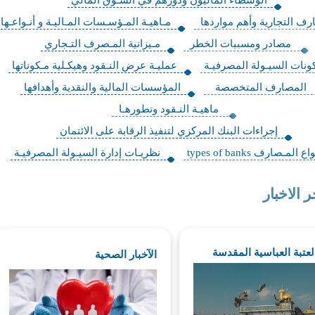
رف التجارية وأهم مواردها
مـاهيـة المـؤسـسات المـاليـة و أنـواعـها
مصادر ومسببات الخطر
مـيزانية المـصرف التـجاري
ونات السيـولة المصرفيـة
عمليـة عرض النـقود وهيكـلية مـكوناتها
المصارف المتخصصة
المؤسسات المالية والنقدية وأهدافها
ماهيـة النـقود وتطورهـا
إجراءات البنك المركزي لتنفيذ الرقابة على الائتمان
اع المـصارف types of banks
نظريـات إدارة السيـولة المصرفيـة
ر الاخبار
العتبة العباسية المقدسة
الآخبار الصحية