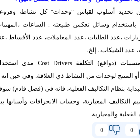
ن تحديد أسلوب لقياس "وحدات" كل نشاط، وفروع
، باستخدام وسائل تعكس طبيعته : الساعات ،المهما
يارات ،عدد الطلبات ،عدد المعاملات، عدد الأقساط ،عن
 عدد الشيكات.. إلخ.
ببات (دوافع) التكلفة
Cost Drivers
مدى استخدا
و المنتج لوحدات من النشاط ذي العلاقة. وفي حين انه ل
بداية بنظام التكاليف الفعلية، فانه في (فصل قادم) سو
م التكاليف المعيارية، وحساب الانحرافات وأسبابها بي
 الفعلية والمعيارية.
0
0