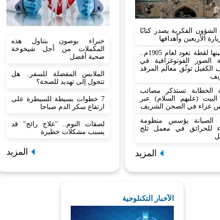
لشؤون الفكرية يصدر كتابًا
ارة الأربعين وأهدافها
خبراء يوصون بتناول هذه
المكملات من أجل شيخوخة
من بينها لقطة تعود لعام 1905م..
صحية أفضل
ة الصور الفوتوغرافية في
الكفيل توثّق معالم المرقد
الملابس المفضلة للسفر.. هل
يف
تتحول إلى تهديد للصحة؟
 الخطابة تستذكر مصائب
البيت (عليهم السلام) عبر
7 خطوات بسيطة للسيطرة على
 عزاء في الصحن الشريف
ارتفاع سكر الدم صباحا
الصيانة يؤسس منظومة
لصقات النوم.. "علاج رائج" قد
ء للحرائق في معمل ثلج
يسبب مشكلات خطيرة
ل
المزيد
المزيد
الآخبار التكنلوجية