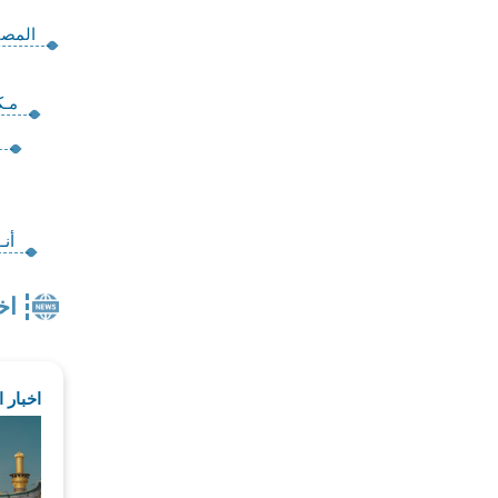
المصا
مـك
أنـو
اخ
اخبار 