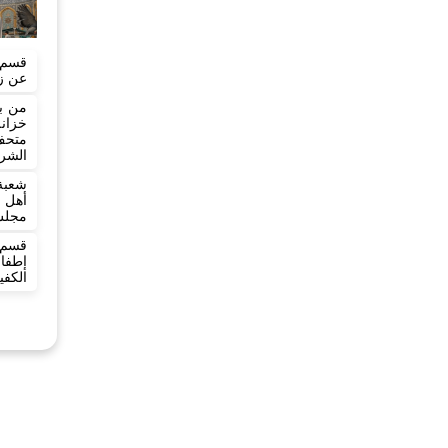
قسم ا
عن زي
خزان
متحف 
الشر
شعبة
أهل 
مجلس
قسم 
إطفا
الكفي