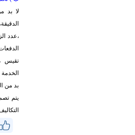
لا بد م
الدقيقة
،عدد الز
الدفعات،
تقيس مس
الخدمة أ
بد من ال
يتم تصمي
التكاليف