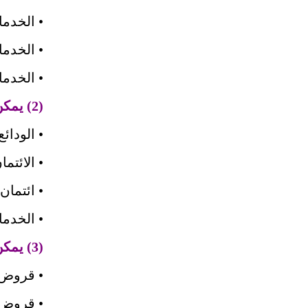
• الخدما
• الخدما
• الخدما
(2) يمكن تبويب أنشطة الفرع المصرفي، مثلاً، كما يأتي :
• الودائ
• الائتم
• ائتمان
• الخدم
(3) يمكن تبويب القروض، مثلاً إلى :
• قروض
• قروض 