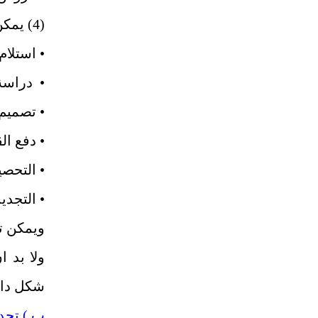
(4) يمكن تبويب قروض الشركات مثلاً، إلى :
• استلام
• دراسة
• تصمي
• دفع ا
• التحص
• التجدي
ويمكن ت
ولا بد 
شكل داي
ب ) تحد