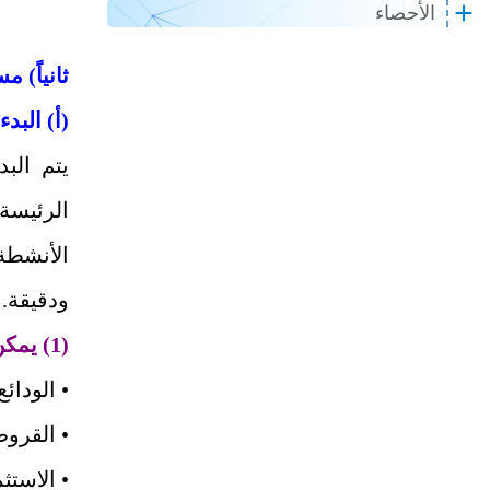
الأحصاء
ثانياً) 
(أ) البد
يتم الب
الرئيسة
الأنشطة
ودقيقة.
(1) يمكن تبويب انشطة المصرف، مثلا، كما يأتي :
• الودائع
• القرو
• الاستث