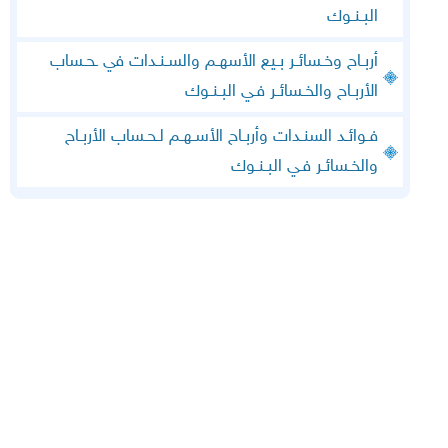
البـنـوك
أربـاح وخـسائـر بـيع الأسهـم والسـنـدات في ـحـساب
الأربـاح والخـسائـر فـي البـنـوك
فـوائـد السنـدات وأربـاح الأسـهـم لـحـساب الأربـاح
والخـسائـر فـي البـنـوك