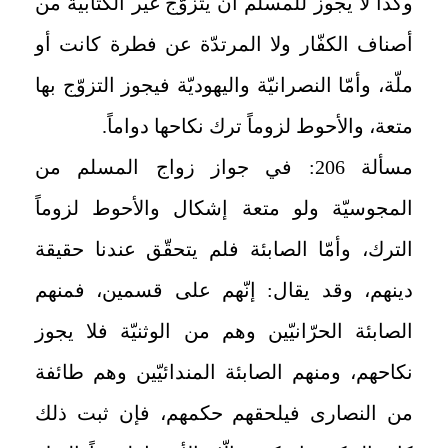
وكذا لا يجوز للمسلم أن يتزوّج غير الكتابيّة من
أصناف الكفّار ولا المرتدّة عن فطرة كانت أو
ملّة، وأمّا النصرانيّة واليهوديّة فيجوز التزوّج بها
متعة، والأحوط لزوماً ترك نكاحها دواماً
.
مسألة 206
:
في جواز زواج المسلم من
المجوسيّة ولو متعة إشكال والأحوط لزوماً
الترك، وأمّا الصابئة فلم يتحقّق عندنا حقيقة
دينهم، وقد يقال: إنّهم على قسمين، فمنهم
الصابئة الحرّانيّين وهم من الوثنيّة فلا يجوز
نكاحهم، ومنهم الصابئة المندائيّين وهم طائفة
من النصارى فيلحقهم حكمهم، فإن ثبت ذلك