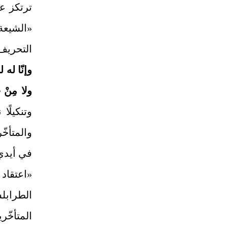
ترتكز ع
«الشيعة 
التحريف با
وإنّا له
ولا مِنْ خَ
وتنكيلًا
والمتأخّ
في أيدي
«اعتقاد 
الطرابل
المتأخّ