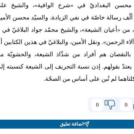
 محسن البغداديّ في «شرح الوافية»، والشيخ عل
ألّف رسالة خاصّة في نفي الزيادة، والسيّد محسن الأمي
في ج 1، من «أعيان الشيعة»، والشيخ محمّد جواد البلاغيّ في 
آلاء الرحمن». ونقل الأمين، والبلاغيّ في هذين الكتابين أن
ن بالنقصان هم أفراد من شذّاذ الشيعة، والحشويّة م
ا يعتدّ بقولهم. إذن نسبة التحريف إلى الشيعة كنسبته إل
كلتاهما لم تُبن على أساس من الصحّة.
0
0
اضافة تعليق