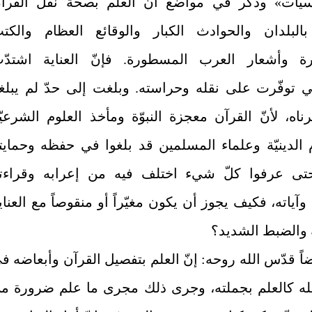
سيّات» وذكر في مواضع أنّ العلم بصحة نقل القرآ
بالبلدان والحوادث الكبار والوقائع العظام والكتب
ة وأشعار العرب المسطورة. فإنّ العناية اشتدّ
ي توفّرت على نقله وحراسته. وبلغت إلى حدّ لم يبلغ
ناه، لأنّ القرآن معجزة النبوّة ومأخذ العلوم الشرعيّ
م الدينيّة وعلماء المسلمين قد بلغوا في حفظه وحمايت
حتى عرفوا كلّ شي‏ء اختلف فيه من إعرابه وقراءت
آياته، فكيف يجوز أن يكون مغيّراً أو منقوصاً مع العناي
 والضبط الشديد؟
اً قدّس الله روحه: إنّ العلم بتفصيل القرآن وأبعاضه ف
له كالعلم بجملته، وجرى ذلك مجرى ما علم ضرورة م