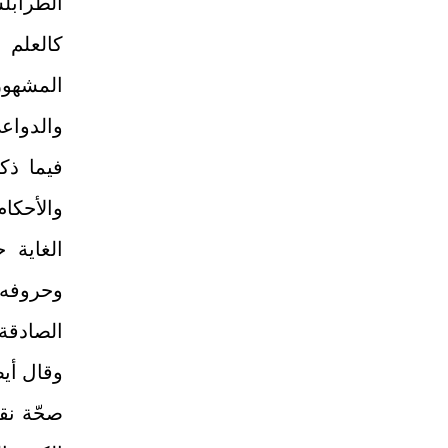
الطرابل
كالعلم 
المشهور
والدواع
فيما ذكر
والأحكا
الغاية 
وحروفه و
الصادقة
وقال أيض
صحّة نق