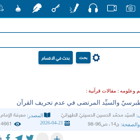
صوت
صور
فيديو
أقلام
مفتاح
رشفات
مشكاة
منش
بحث
م وعلومه :
مقالات قرآنية :
طبرسيّ والسيِّد المرتضى في عدم تحريف القرآن‏
السيّد محمّد الحسين الحسينيّ الطهرانيّ‏
معرفة الإمام
ف:
المصدر:
2026-04-21
4661
ج14، ص96-98
والصفحة:
+
-