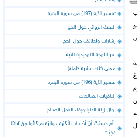
وقت الحج
ب
تفسير الآية (197) من سورة البقرة
و
البحث الروائي حول الحج
ي
إشارات ولطائف حول الحج
سر اللهجة التهديدية للآية
ة
معنى (تلك عشرة كاملة)
ٌ
تفسير الآية (196) من سورة البقرة
م
الباقيات الصالحات
ن
زوال زينة الدنيا وبقاء العمل الصالح
ه
{أَمْ حَسِبْتَ أَنَّ أَصْحَابَ الْكَهْفِ وَالرَّقِيمِ كَانُوا مِنْ آيَاتِنَا
ل
عَجَبًا}