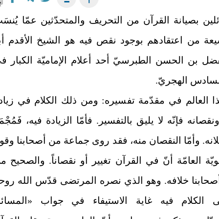
لين بصيانة القرآن من التحريف والمتحدّثين عمّا يُنسَ
يعة من اعتقادهم بوجود نقص فيه هو الشيخ الأقدم أب
فضل بن الحسن الطبرسيّ أحد أعلام الإماميّة الكبار ف
لسادس الهجريّ.
ا العالم في مقدّمة تفسيره: ومن ذلك الكلام في زياد
قصانه فإنّه لا يليق بالتفسير. فأمّا الزيادة فيه، فَمُجْمَع
نه. وأمّا النقصان منه، فقد روى جماعة من أصحابنا وقو
ة العامّة أنّ في القرآن تغيير أو نقصاناً. والصحيح م
حابنا خلافه. وهو الذي نصره المرتضى قدّس الله روح
 الكلام فيه غاية الاستيفاء في جواب «المسائ