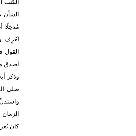
الكتب ال
الشأن ي
مُدخِلًا
لَعُرِف
القول في
أصدق من
وذكر أيض
صلى الله
واستدلّ 
الزمان 
كان يُعر