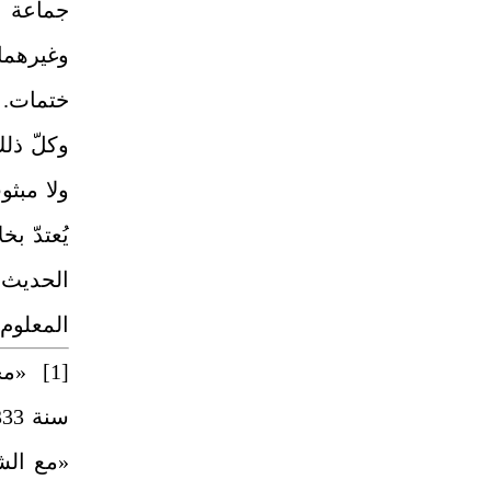
جماعة م
وغيرهما 
ختمات.
وكلّ ذلك
ولا مبثو
يُعتدّ 
الحديث 
المعلوم
[1]
«مع الش