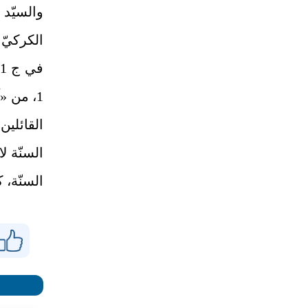
والسيّد
الكركيّ 
1، من «
القائلي
السنّة ل
السنّة، 