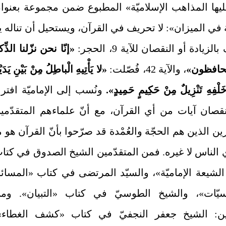
ليها المذاهب الإسلاميّة» المطبوع ضمن مجموعة بعنوا
في الميزان»: لا تحريف في القرآن، ويستحيل أن تناله ي
لزيادة أو النقصان للآية 9، الحجر:
«إنّا نحن نزّلنا الذِّك
 لحافظون»
، والآية 42، فُصّلت:
«لا يَأْتِيهِ الْباطِلُ مِنْ بَيْنِ يَدَيْ
لْفِهِ تَنْزِيلٌ مِنْ حَكِيمٍ حَمِيدٍ».
ونُسب إلى الإماميّة افتراء
 نقصان آيات من أي القرآن، مع أنّ علماءهم المتقدّمي
رين الذين هم الحجّة والعُمْدة قد صرّحوا بأنّ القرآن هو م
 الناس لا غيره. فمن المتقدّمين الشيخ الصدوق في كتا
الشيعة الإماميّة»، والسيّد المرتضى في كتاب «المسائ
سيّات»، والشيخ الطوسيّ في كتاب «التبيان». وم
رين: الشيخ جعفر النجفيّ في كتاب «كشف الغطاء»