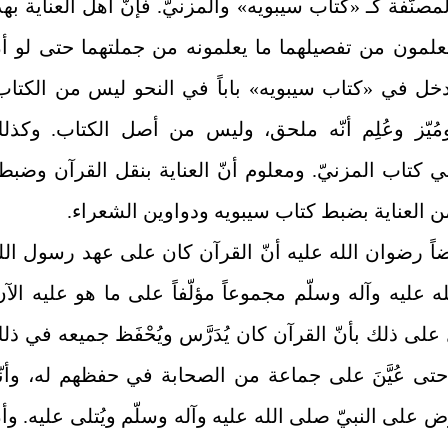
مصنّفة كـ «كتاب سيبويه» والمزنيّ. فإنّ أهل العناية بهذ
علمون من تفصيلهما ما يعلمونه من جملتهما حتى لو أن
 أدخل في «كتاب سيبويه» باباً في النحو ليس من الكتاب
 ومُيّز وعُلِم أنّه ملحق، وليس من أصل الكتاب. وكذل
 كتاب المزنيّ. ومعلوم أنّ العناية بنقل القرآن وضبط
 العناية بضبط كتاب سيبويه ودواوين الشعراء.
اً رضوان الله عليه أنّ القرآن كان على عهد رسول الل
 عليه وآله وسلّم مجموعاً مؤلّفاً على ما هو عليه الآن
على ذلك بأنّ القرآن كان يُدَرَّس ويُحْفَظ جميعه في ذل
حتى عُيَّنَ على جماعة من الصحابة في حفظهم له، وأنّ
ض على النبيّ صلى الله عليه وآله وسلّم ويُتلى عليه. وأن