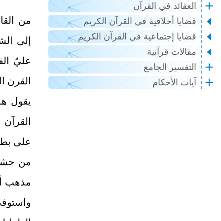
العقائد في القرآن
من القائ
قضايا أخلاقية في القرآن الكريم
قضايا إجتماعية في القرآن الكريم
إلى الش
مقالات قرآنية
عليّ ال
التفسير الجامع
القرن ا
آيات الأحكام
يقول هذ
القرآن ون
على بطلا
من حشويّ
مذهب أص
واستوفى