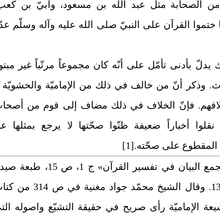
ن الصحابة مثل عبد الله بن مسعود، وابيّ بن كعب
ختموا القرآن على النبيّ صلى الله عليه وآله وسلّم عدّ
 يدلّ بأدنى تأمّل على أنّه كان مجموعاً مرتّباً غير مبتو
ث. وذكر أنّ من خالف في ذلك من الإماميّة والحشويّة ل
بخلافهم. فإنّ الخلاف في ذلك مضاف إلى قوم من أصحا
نقلوا أخباراً ضعيفة ظنّوا صحّتها لا يرجع بمثلها ع
 المقطوع على صحّته.
[1]
«مجمع البيان في تفسير القرآن» ج 1، ص 15، طبعة
سنة 1333. وقال الشيخ محمّد جواد مغنية في ص 314
يعة الإماميّة رأى صريح في حقيقة التشيّع واصوله الت