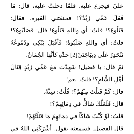
عليّ فيجزع عليه. فلمّا دخلتُ عليه، قال: مَا
فَعَلَ عَمِّي زَيْدٌ؟! فخنقتني العَبرة. فقال:
قَتَلُوهُ؟! قلتُ: أي واللهِ قَتَلُوهُ! قال: فَصَلَبُوهُ؟!
قلتُ: أي واللهِ صَلَبُوهُ! فَأقْبَلَ يَبْكِي ودُمُوعُهُ
تَنْحَدِرُ عَلَى دِيبَاجَتَيْ‏
[2]
خَدِّهِ كَأنَّهَا الجُمَانُ.
ثمّ قال: يا فضيل! شَهِدْتَ مَعَ عَمِّي زَيْدٍ قِتَالَ
أهْلِ الشَّامِ؟! قلتُ: نعم!
قال: كَمْ قَتَلْتَ مِنْهُمْ؟! قُلْتُ: سِتَّةً.
قال: فَلَعَلَّكَ شَاكٌّ في دِمَائِهِمْ؟!
قلتُ: لَوْ كُنْتُ شَاكّاً في دِمَائِهِمْ مَا قَتَلْتُهُمْ!
قال الفضيل: فسمعته يقول: أشْرَكَنِي اللهُ في