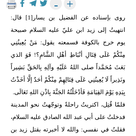
+
-
روى بإسناده عن الفضيل بن يسار
[1]
قال:
انتهيتُ إلى زيد ابن عليّ عليه السلام صبيحة
يوم خرج بالكوفة فسمعته يقول: مَنْ يُعِينُنِي
مِنْكُمْ عَلَى قِتَالِ أنْبَاطِ أهْلِ الشَّامِ؟! فَوَ الذي
بَعَثَ مُحَمَّداً صلى اللهُ عَلَيْهِ وآلِهِ بِالحَقِّ بَشِيراً
ونَذِيراً لَا يُعِينُنِي عَلَى قِتَالِهِمْ مِنْكُمْ أحَدٌ إلَّا أخَذْتُ
بِيَدِهِ‏ يَوْمَ القِيَامَةِ فَأدْخَلْتُهُ الجَنَّةَ بِاذْنِ اللهِ تَعَالَى.
فلمّا قُتِل، اكتريتُ راحلةً وتوجّهتُ نحو المدينة
فدخلتُ على أبي عبد الله الصادق عليه السلام،
فقلتُ في نفسي: والله لا أخبرته بقتل زيد بن