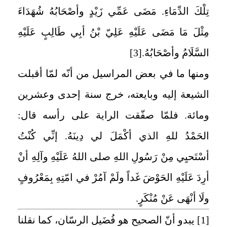
تِلْكَ الدِّمَاءِ. مَضَى عَمِّي زَيْدٍ وأصْحَابُهُ شُهَدَاءَ
مِثْلَ مَا مَضَى عَلَيْهِ عَلِيّ بْنُ أبِي طَالِبٍ عَلَيْهِ
السَّلَامُ وأصْحَابُهُ.
[3]
ومنها ما في بعض المراسيل من أنّه لمّا أقبلت
الشيعة إليه وبايعته، خرج سنة إحدى وعشرين
ومائة. فلمّا صفّقت الراية على رأسه قال:
الحَمْدُ للهِ الذي أكْمَلَ لي دِينَهُ. إنِّي كُنْتُ
أسْتَحيِي مِنْ رَسُولِ اللهِ صلى اللهُ عَلَيْهِ وآلِهِ أنْ
أرِدَ عَلَيْهِ الحَوْضَ غَداً ولَمْ آمُرْ في امّتِهِ بِمَعْرُوفٍ
ولَا أنْهَى عَنْ مُنْكَرٍ.
[1]
يبدو أنّ الصحيح هو فُضَيل الرسّان، كما نقلنا