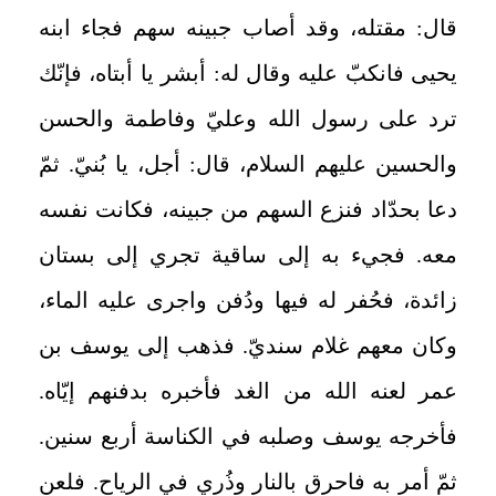
قال: مقتله، وقد أصاب جبينه سهم فجاء ابنه
يحيى فانكبّ عليه وقال له: أبشر يا أبتاه، فإنّك
ترد على رسول الله وعليّ وفاطمة والحسن
والحسين عليهم السلام، قال: أجل، يا بُنيّ. ثمّ
دعا بحدّاد فنزع السهم من جبينه، فكانت نفسه
معه. فجي‏ء به إلى ساقية تجري إلى بستان
زائدة، فحُفر له فيها ودُفن واجرى عليه الماء،
وكان معهم غلام سنديّ. فذهب إلى يوسف بن
عمر لعنه الله من الغد فأخبره بدفنهم إيّاه.
فأخرجه يوسف وصلبه في الكناسة أربع سنين.
ثمّ أمر به فاحرق بالنار وذُري في الرياح. فلعن