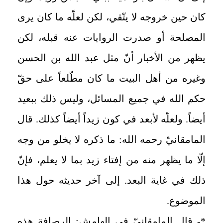
كان حين خروجه لا يتّقي، لكن لعلّه ما كان يرى
المصلحة أو صدرت الروايات عنه قبله، لكن
يظهر من الأخبار أنّ مثل عبد الله بن الحسن
وغيره من أهل البيت ما كان مطّلعاً على حقّ
حكم الله في جميع المسائل، وليس ذلك ببعيد
أيضاً. ولعلّه لأبعد في كون زيداً أيضاً كذلك. قال
المامقانيّ رحمه الله: ما ذكره لا يخلو من وجه
إلّا ما يظهر منه من إفتاء زيد بما لا يعلم، فإنّ
ذلك في غاية البعد. إلى آخر حديثه حول هذا
الموضوع.
*- قال المامقانيّ في الهامش: الرصافة هذه