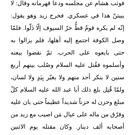
فوثب هشام عن مجلسه ودعا قهرمانه وقال: لا
يبيتنّ هذا في عسكري. فخرج زيد وهو يقول:
إنّه لم يكره قومٌ قطُّ حرّ السيوف إلّا ذَلّوا. فلمّا
وصل الكوفة اجتمع إليه أهلها، فلم يزالوا به
حتى بايعوه على الحرب. ثمّ نقضوا بيعته
وأسلموه فقُتل عليه السلام وصُلب بينهم أربع
سنين لا ينكر أحد منهم ولا يغيّر بِيَدٍ ولا لسان،
ولمّا قُتِل بلغ ذلك أبا عبد الله عليه السلام كلّ
مبلغ وحزن له حزناً شديداً عظيماً حتى بان عليه
وفرّق من ماله على عيال مَن اصيب مع زيد من
أصحابه ألف دينار. وكان مقتله يوم الاثنين