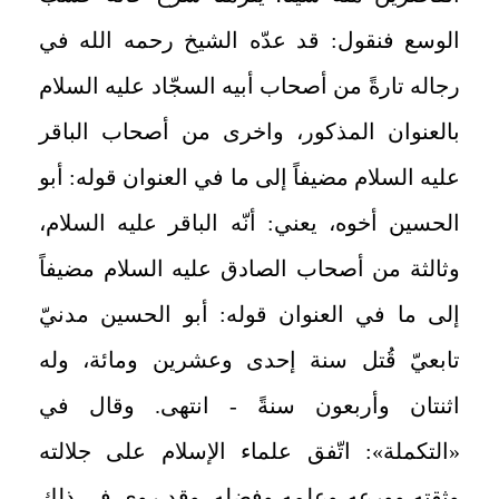
الوسع فنقول: قد عدّه الشيخ رحمه الله في
رجاله تارةً من أصحاب أبيه السجّاد عليه السلام
بالعنوان المذكور، واخرى من أصحاب الباقر
عليه السلام مضيفاً إلى ما في العنوان قوله: أبو
الحسين أخوه، يعني: أنّه الباقر عليه السلام،
وثالثة من أصحاب الصادق عليه السلام مضيفاً
إلى ما في العنوان قوله: أبو الحسين مدنيّ
تابعيّ قُتل سنة إحدى وعشرين ومائة، وله
اثنتان وأربعون سنةً - انتهى. وقال في
«التكملة»: اتّفق علماء الإسلام على جلالته
وثقته وورعه وعلمه وفضله. وقد روى في ذلك