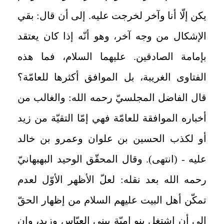
يكن إلّا أنا وآخر لخرجت عليه. إلى أن قال: بقي
الإشكال من وجه آخر، وهو أنّه إذا كان يعتقد
بإمامة الصادقين. عليهما السلام، فما هذه
الفتاوى الغريبة، بل الموافق أكثرها للعامّة؟
قال الفاضل المجلسيّ رحمه الله: والغالب من
أخباره الموافقة للعامّة فهي إمّا التقيّة من زيد
أو لكذب الحسين بن علوان وعمرو بن خالد
عليه - (انتهى). وقال المحقّق الوحيد البهبهانيّ
رحمه الله بعد نقله: لعلّ الأظهر الأوّل لعدم
تمكّن أهل البيت عليهم السلام من إظهار الحقّ
إلى أن اشتغل بنو اميّة ببني العبّاس وزيد، وإن