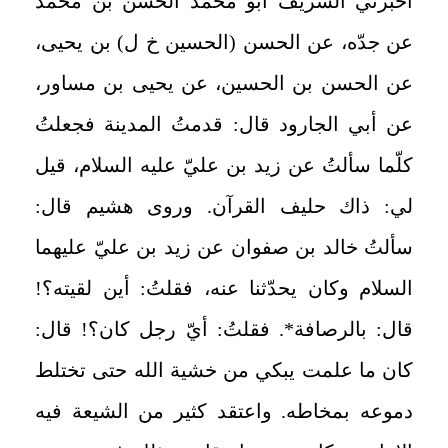
أخبرني الشريف أبو محمّد الحسن بن محمّد
عن جدّه، عن الحسن (الحسين خ ل) بن يحيى،
عن الحسن بن الحسين، عن يحيى بن مساور،
عن أبي الجارود قال: قدمتُ المدينة فجعلتُ
كلّما سألتُ عن زيد بن عليّ عليه السلام، قيل
لي: ذاك حليف القرآن. وروى هشيم قال:
سألتُ خالد بن صفوان عن زيد بن عليّ عليهما
السلام وكان يحدّثنا عنه، فقلتُ: أين لقيته؟!
قال: بالرصافة*. فقلتُ: أيّ رجل كان؟! قال:
كان ما علمت يبكي من خشية الله حتى تختلط
دموعه بمخاطه. واعتقد كثير من الشيعة فيه