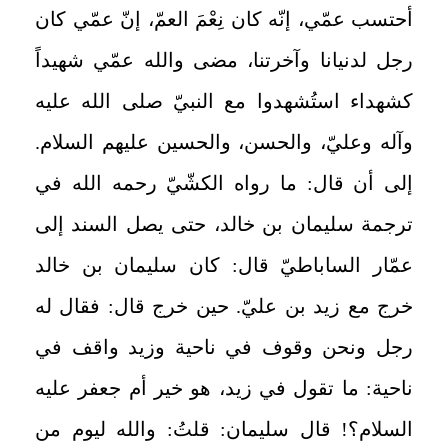
أحتسب عمّي، إنّه كان نِعْمَ العمّ، إنّ عمّي كان
رجل لدنيانا وآخرتنا، مضى والله عمّي شهيداً
كشهداء استُشهدوا مع النبيّ صلى الله عليه
وآله وعليّ، والحسن، والحسين عليهم السلام.
إلى أن قال: ما رواه الكشّيّ رحمه الله في
ترجمة سليمان بن خالد، حتى يصل السند إلى
عمّار الساباطيّ قال: كان سليمان بن خالد
خرج مع زيد بن عليّ. حين خرج قال: فقال له
رجل ونحن وقوف في ناحية وزيد واقف في
ناحية: ما تقول في زيد، هو خير أم جعفر عليه
السلام؟! قال سليمان: قلتُ: والله ليوم من