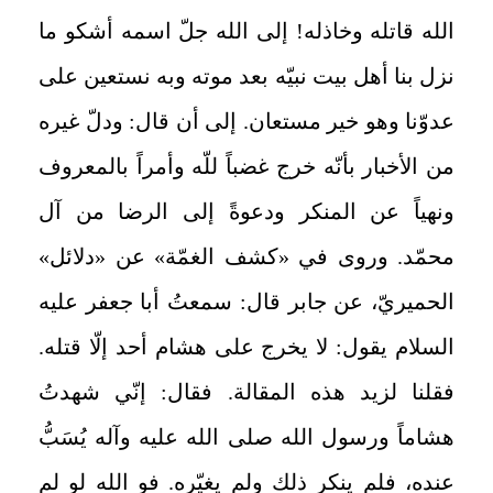
الله قاتله وخاذله! إلى الله جلّ اسمه أشكو ما
نزل بنا أهل بيت نبيّه بعد موته وبه نستعين على
عدوّنا وهو خير مستعان. إلى أن قال: ودلّ غيره
من الأخبار بأنّه خرج غضباً للّه وأمراً بالمعروف
ونهياً عن المنكر ودعوةً إلى الرضا من آل
محمّد. وروى في «كشف الغمّة» عن «دلائل»
الحميريّ، عن جابر قال: سمعتُ أبا جعفر عليه
السلام يقول: لا يخرج على هشام أحد إلّا قتله.
فقلنا لزيد هذه المقالة. فقال: إنّي شهدتُ
هشاماً ورسول الله صلى الله عليه وآله يُسَبُّ
عنده، فلم ينكر ذلك ولم يغيّره. فو الله لو لم