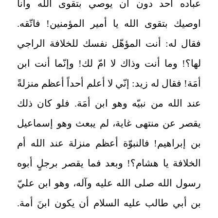
عباده أحد دون أن يوصي بتقوى الله وأنا
اوصيك بتقوى الله يا أمير المؤمنين! فاتّقه.
فقال له: أنت المؤهّل نفسك للخلافة الراجي
لها؟! وما أنت وذاك لا امّ لك! وإنّما أنت ابن
أمَة! فقال له زيد: إنّي لا أعلم أحداً أعظم منزلةً
عند الله من نبيّه وهو ابن أمَة. فلو كان ذلك
يقصر عن منتهى غاية، لم يبعث وهو إسماعيل
بن إبراهيم! فالنبوّة أعظم منزلة عند الله أم
الخلافة يا هشام؟! وبعد فما يقصر برجلٍ أبوه
رسول الله صلى الله عليه وآله، وهو ابن عليّ
بن أبي طالب عليه السلام أن يكون ابنَ أمة.