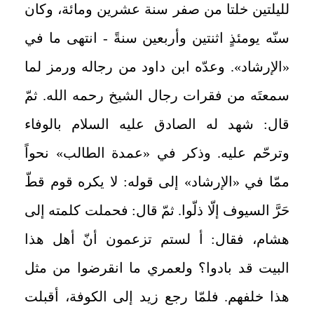
لليلتين خلتا من صفر سنة عشرين ومائة، وكان
سنّه يومئذٍ اثنتين وأربعين سنةً - انتهى ما في
«الإرشاد». وعدّه ابن داود من رجاله ورمز لما
سمعتَه من فقرات رجال الشيخ رحمه الله. ثمّ
قال: شهد له الصادق عليه السلام بالوفاء
وترحّم عليه. وذكر في «عمدة الطالب» نحواً
ممّا في «الإرشاد» إلى قوله: لا يكره قوم قطّ
حَرَّ السيوف إلّا ذلّوا. ثمّ قال: فحملت كلمته إلى
هشام، فقال: أ لستم تزعمون أنّ أهل هذا
البيت قد بادوا؟ ولعمري ما انقرضوا من مثل
هذا خلفهم. فلمّا رجع زيد إلى الكوفة، أقبلت