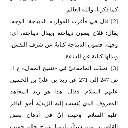
كما ذكرنا، والله العالم.
[2]
قال في «أقرب الموارد» الديباجة: الوجه،
يقال: فلان يصون ديباجته ويبذل ديباجته، أي:
وجهه. فصون الديباجة كنايةٌ عن شرف النفس،
وبذلها كناية عن الدناءة.
[3]
تحدّث المامقانيّ في «تنقيح المقال» ج 1،
ص 247 إلى 271 عن زيد بن عليّ بن الحسين
عليهم السلام. فقال: هذا هو زيد المجاهد
المعروف الذي يُنسب إليه الزيديّة أخو الباقر
عليه السلام. وحيث إنّ في أذهان بعض
القاصرين منه شيئاً، يلزمنا شرح حاله حسب