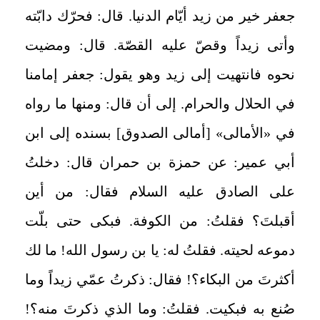
جعفر خير من زيد أيّام الدنيا. قال: فحرّك دابّته
وأتى زيداً وقصّ عليه القصّة. قال: ومضيت
نحوه فانتهيت إلى زيد وهو يقول: جعفر إمامنا
في الحلال والحرام. إلى أن قال: ومنها ما رواه
في «الأمالى» [أمالى الصدوق‏] بسنده إلى ابن
أبي عمير: عن حمزة بن حمران قال: دخلتُ
على الصادق عليه السلام فقال: من أين
أقبلتَ؟ فقلتُ: من الكوفة. فبكى حتى بلّت
دموعه لحيته. فقلتُ له: يا بن رسول الله! ما لك
أكثرتَ من البكاء؟! فقال: ذكرتُ عمّي زيداً وما
صُنع به فبكيت. فقلتُ: وما الذي ذكرتَ منه؟!