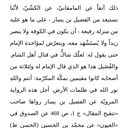
ذلك آنفاً عن المامقانيّ، عن الكشّيّ، لأنّنا
نستبعد من الفضيل بن يسار - على ما هو عليه
من منزلة رفيعة - أن يكون في الكوفة ولا ينصر
زيداً ولا يُستَشْهَد معه، ويتعرّض لمؤاخذة الإمام
حتى يقول له: لعلّك شاكٌّ في قتال أهل الشام.
والفُضَيل هذا هو الذي قال الإمام له ولثلاثة من
أصحابه كانوا مقيمين بمكّة المكرّمة: أنتم واللهِ
نور الله في ظلمات الأرض. أجل هذه الرواية
المرويّة عن الفضيل بن يسار رواها صاحب
«تنقيح المقال» ج 1، ص 468 عن الصدوق في
«العيون» عن محمّد بن الحسين (الحسن ظ)