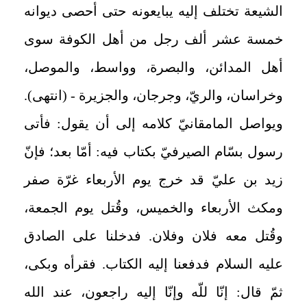
الشيعة تختلف إليه يبايعونه حتى أحصى ديوانه
خمسة عشر ألف رجل من أهل الكوفة سوى
أهل المدائن، والبصرة، وواسط، والموصل،
وخراسان، والريّ، وجرجان، والجزيرة - (انتهى).
ويواصل المامقانيّ كلامه إلى أن يقول: فأتى
رسول بسّام الصيرفيّ بكتاب فيه: أمّا بعد؛ فإنّ
زيد بن عليّ قد خرج يوم الأربعاء غرّة صفر
ومكث الأربعاء والخميس، وقُتل يوم الجمعة،
وقُتل معه فلان وفلان. فدخلنا على الصادق
عليه السلام فدفعنا إليه الكتاب. فقرأه وبكى،
ثمّ قال: إنّا للّه وإنّا إليه راجعون، عند الله