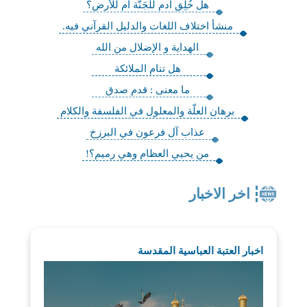
هل خُلِق آدم للجَنَّة أم للأرض؟
منشأ اختلاف اللغات‏ والدليل القرآني فيه.
الهداية و الإضلال من الله
هل تنام الملائكة
ما معنى : قدم صدق
برهان العلّة والمعلول في الفلسفة والكلام‏
عذاب آل فرعون في البرزخ
من يحيي العظام وهي رميم؟!
اخر الاخبار
اخبار العتبة العباسية المقدسة