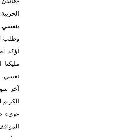
«فائذن 
الحربية
بنفسي.»
وطلب لق
أؤكد لجل
مليكنا 
نفسي، م
آخر سوى 
الكريم 
«وي» حا
المواقف