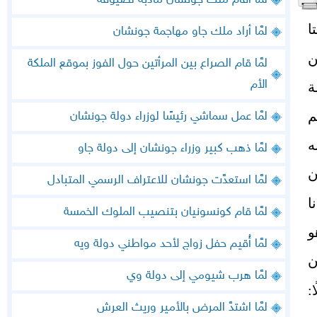
لمَّا أقام ملك جونشان مأدبة لضيوفه
ا
لمَّا أراد ملك جاو مهاجمة جونشان
ن
لمَّا قام الصراع بين المرأتين حول الفوز بموقع الملكة
الأم
ة
م
لمَّا عمل سماشي رئيسًا لوزراء دولة جونشان
ه
لمَّا ذهب كبير وزراء جونشان إلى دولة جاو
ن
لمَّا استعدَّت جونشان للاعتراف الرسمي المتبادل
ا
لمَّا قام كونسونيان بتنصيب الملوك الخمسة
و
لمَّا أُقيم حفل زواج لأحد مواطني دولة ويه
ن
لمَّا هرب شيومي إلى دولة وي
:
لمَّا اشتدَّ المرض بالأمير وريث العرش