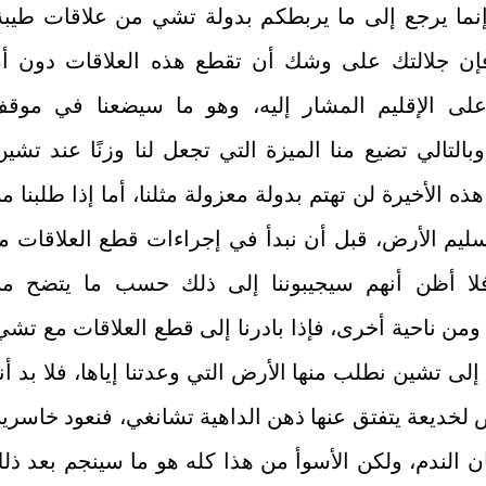
إنما يرجع إلى ما يربطكم بدولة تشي من علاقات طيبة
فإن جلالتك على وشك أن تقطع هذه العلاقات دون أ
ى الإقليم المشار إليه، وهو ما سيضعنا في موق
وبالتالي تضيع منا الميزة التي تجعل لنا وزنًا عند تشين
ذه الأخيرة لن تهتم بدولة معزولة مثلنا، أما إذا طلبنا م
ليم الأرض، قبل أن نبدأ في إجراءات قطع العلاقات م
ا أظن أنهم سيجيبوننا إلى ذلك حسب ما يتضح م
من ناحية أخرى، فإذا بادرنا إلى قطع العلاقات مع تشي
 إلى تشين نطلب منها الأرض التي وعدتنا إياها، فلا بد أنن
لخديعة يتفتق عنها ذهن الداهية تشانغي، فنعود خاسري
ن الندم، ولكن الأسوأ من هذا كله هو ما سينجم بعد ذل