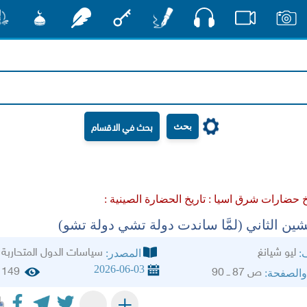
صوت
صور
فيديو
أقلام
مفتاح
رشفات
مشكاة
منش
بحث
خ حضارات شرق اسيا :
تاريخ الحضارة الصينية :
ن الثاني (لمَّا ساندت دولة تشي دولة تشو)
ليو شيانغ
سياسات الدول المتحاربة
ف:
المصدر:
2026-06-03
149
ص 87 ــ 90
والصفحة:
+
-