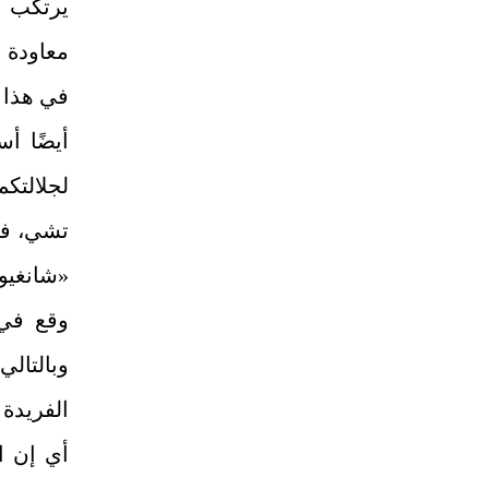
يرتكب ج
معاودة ا
في هذا ا
أيضًا أ
لجلالتكم
تشي، في
«شانغيو»
وقع في 
وبالتالي
الفريدة 
أي إن ا