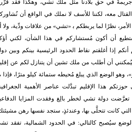
ريمةً في حق بلادنا مثل ملك تشي، وهكذا فقد قرَّرن
لقتال معه، لكننا للأسف لا نملك في الواقع أن نُشاورك
لأمر، نظرًا لما يربطكم ﺑ «تشي» من علاقات ودِّية، ولا أن
ستطيع أن أكون مُستشاركم في هذا الشأن، لكني أؤك
 أنكم إذا أغلقتم نقاط الحدود الرئيسية بينكم وبين دول
ُمكنني أن أطلب من ملك تشين أن يتنازل لكم عن إقلي
، وهو الوضع الذي يبلغ مُحيطه ستمائة كيلو مترًا، فإذا م
حوزتكم هذا الإقليم تبدَّلت عناصر الأهمية الجغرافية
 تعرَّضت دولة تشي لخطر بالِغ وفقدت المزايا الدفاعي
التي كانت تتحلَّى بها، وعندئذٍ، ستجد نفسها رهن مشيئتك
لوضع سيُصبح كالتالي: في الحدود الشمالية، تفقد تش