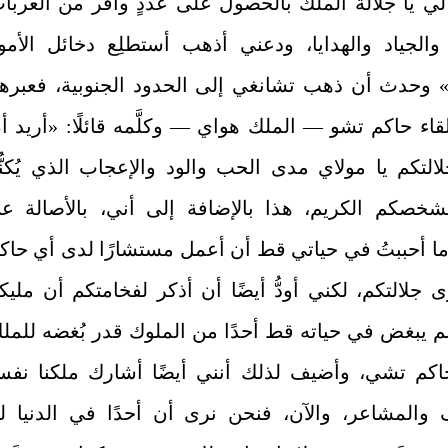
لي يا جلالة الملك بالحصول على عددٍ وافر من العربا
 والجياد والهدايا، ودعني أذهب أستطلِع دخائل الأمو
 وحدث أن ذهب تشانغي إلى الحدود الجنوبية، فعبرها
اء حاكم تشو — الملك هواي — وكلَّمه قائلًا: «أريد أ
التكم يا مولاي مدى الحب والود والإعجاب الذي يُكنُّ
لشخصكم الكريم، هذا بالإضافة إلى أني، بالأصالة ع
ا أحببتُ في حياتي قط أن أعمل مستشارًا لدى أي حاكم
جلالتكم، لكني أودُّ أيضًا أن أذكر لفخامتكم أن مليكن
لم يبغض في حياته قط أحدًا من الملوك قدر بُغضه للمل
كم تشي، وأضيف لذلك أنني أيضًا أشارك ملكنا نف
 والمشاعر، والآن، فنحن نرى أن أحدًا في الدنيا ل