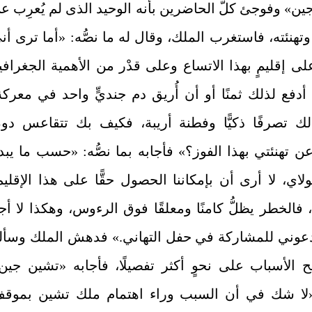
ن» وفوجئ كلُّ الحاضرين بأنه الوحيد الذى لم يُعرِب ع
تهنئته، فاستغرب الملك، وقال له ما نصُّه: «أما ترى أن
 إقليمٍ بهذا الاتساع وعلى قدْر من الأهمية الجغرافي
دفع لذلك ثمنًا أو أن أُريق دم جنديٍّ واحد في معركة
ك تصرفًا ذكيًّا وفطنة أريبة، فكيف بك تتقاعس دو
ن تهنئتي بهذا الفوز؟» فأجابه بما نصُّه: «حسب ما يبد
لاي، لا أرى أن بإمكاننا الحصول حقًّا على هذا الإقليم
، فالخطر يظلُّ كامنًا ومعلقًا فوق الرءوس، وهكذا لا أج
يدعوني للمشاركة في حفل التهاني.» فدهش الملك وسأل
 الأسباب على نحوٍ أكثر تفصيلًا، فأجابه «تشين جين
«لا شك في أن السبب وراء اهتمام ملك تشين بموق