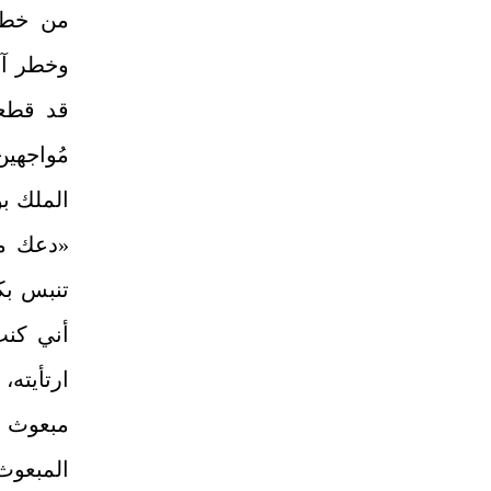
من خطر 
وخطر آخر
قد قطعن
مُواجهي
الملك بو
«دعك من
تنبس بك
أني كنت
ارتأيته
مبعوث ع
المبعوث،