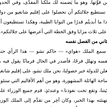
ن قوَّتها، وهو ما يَضمنه لك ملكنا المفدَّى، وفي الحدو
، تستطيع جلالتكم أن تحصلوا على إقليم شانغيو من دول
ا ما أبديتُم قدرًا من النوايا الطيبة، وهكذا تستطيعون أ
على ثلاث مزايا وفق الخطة التي أعرضها على جلالتكم».
لثاني من الفصل نفسه
سمع الملك «هواي» — حاكم تشو — هذا الرأي حت
سه وتهلل فرحًا، فأصدر في الحال فرمانًا يقول فيه م
علن للدولة خبر حصولنا، نحن ملك تشو، على إقليم شانغي
حة الهائلة المشهورة، وهو من أهم الأقاليم التي ستئو
تنا، وتقع تحت نفوذنا.» وعندئذٍ، قدِم جميع الوزراء عل
هنئته بهذا الخبر، وكان آخِر من تقدَّم إلى الملك الوزي