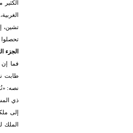
الكثير م
الغربية
تشين، إذ
تحصلوا 
الجزء ا
فما إن 
طابت نف
نصه: «نُ
ذي المسا
إلى ملكي
الملك لت