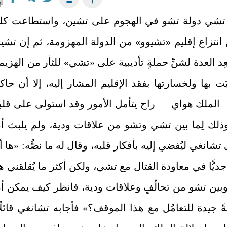
شي دولة تشو في الهجوم على تشين، واستطاعت كلت
ن انتزاع إقليم «تشيوو» من الدولة المهزومة، ثم إن تشي
ِد العدة لشنِّ حملةٍ تأديبية على «تشي» للثأر من الهزيم
ِيَت بها ولخسارتها بفقد الإقليم المشار إليه، إلا أن حاك
الملك هواي — راح يتأمل الأمور وقد استولى على قلب
وذلك لِما بين تشي وتشو من علاقات ودية، ولم يلبث أ
شانغي ليُفضي إليه بأفكار قلبه، وقال له ما نصُّه: «ها أن
جديًّا في معاودة القتال مع تشي، ولكن أكثر ما يُقلقني ه
 وبين تشو من تحالُفٍ وعلاقات ودية، فانظر كيف يمكن أ
 جيدة للتعامُل مع هذا الموقف؟» فأجابه تشانغي قائلًا