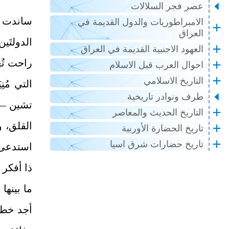
عصر فجر السلالات
ساندت ت
الامبراطوريات والدول القديمة في
العراق
الدولتَي
العهود الاجنبية القديمة في العراق
راحت تُع
احوال العرب قبل الاسلام
التاريخ الاسلامي
التي مُن
طرف ونوادر تاريخية
تشين — 
التاريخ الحديث والمعاصر
القلق، 
تاريخ الحضارة الأوربية
تاريخ حضارات شرق اسيا
استدعى ت
ذا أفكر 
ما بينها
أجد خطةً