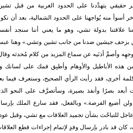
حقيقي يتهدَّدنا على الحدود الغربية من قبل تشين
 أسوأ منه يُواجهنا على الحدود الشمالية، بعد أن نكو
ا علاقتنا بدولة تشي، وهو ما يعني أننا سنجد أنفسن
ن بزحف جيشين ضدنا من جانب تشين وتشي.» وهنا عب
جهِه وأصمَّ أذنَيه عن سماع المزيد من كلام مُحدثه وقال
 هذه الأباطيل والأوهام وأطبِق فمك على لسانك ول
لمة أخرى، فقد رأيت الرأي الصحيح، وستعرف فيما بعد
 أبعد بصرًا وأنفذ بصيرة، وسأتصرَّف على النحو الذ
، ولن أضيع الفرصة.» وبالفعل، فقد سارع الملك بإرسا
اجل للتباحُث بشأن تجميد العلاقات مع تشي، وقبل عود
 كان قد بادر بإرسال وفدٍ لإتمام إجراءات قطع العلاقا