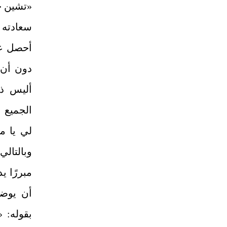
«تشين جي
سعادته و
أحصل على
دون أن أ
أليس ذل
الجميع ع
لي يا مو
وبالتالي
مبررًا 
أن يوضح
بقوله: 