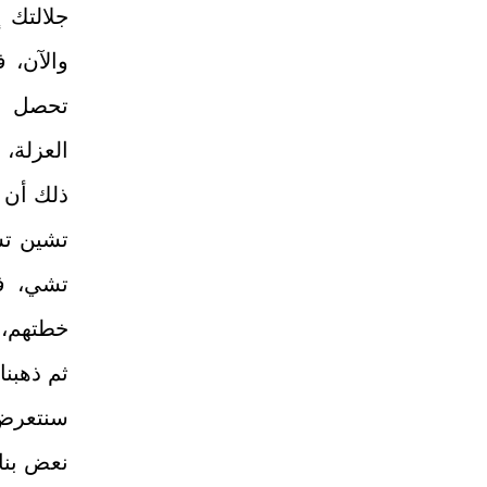
جلالتك 
والآن، 
تحصل عل
العزلة، 
ذلك أن ه
تشين تس
تشي، فل
خطتهم، و
ثم ذهبنا
سنتعرض 
نعض بنا