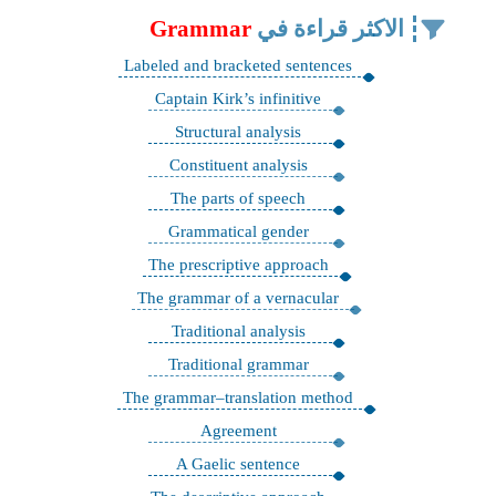
الاكثر قراءة في
Grammar
Labeled and bracketed sentences
Captain Kirk’s infinitive
Structural analysis
Constituent analysis
The parts of speech
Grammatical gender
The prescriptive approach
The grammar of a vernacular
Traditional analysis
Traditional grammar
The grammar–translation method
Agreement
A Gaelic sentence