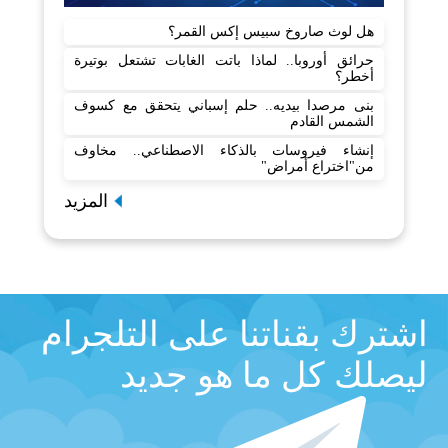
هل لوث صاروخ سبيس إكس القمر؟
حرائق أوروبا.. لماذا باتت الغابات تشتعل بوتيرة
أخطر؟
بنى مرصدا بيديه.. حلم إسباني يتحقق مع كسوف
الشمس القادم
إنشاء فيروسات بالذكاء الاصطناعي.. مخاوف
من"اختراع أمراض"
المزيد
اشترك بقناتنا على التلجرام
ليصلك كل ما هو جديد