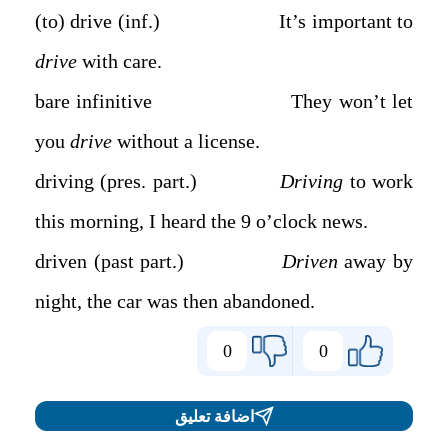
(to) drive (inf.) It’s important to
drive
with care.
bare infinitive They won’t let
you
drive
without a license.
driving (pres. part.)
Driving
to work
this morning, I heard the 9 o’clock news.
driven (past part.)
Driven
away by
night, the car was then abandoned.
0
0
اضافة تعليق