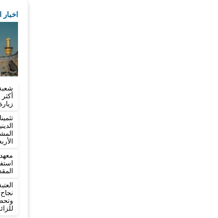
اخبار 
شعبة
زيارة
تثمي
الدي
المش
الأرب
معهد 
المقد
العت
نجاح
وتح
للزائ