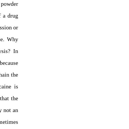
e powder
f a drug
ession or
ine. Why
ysis? In
 because
hain the
caine is
that the
y not an
ometimes