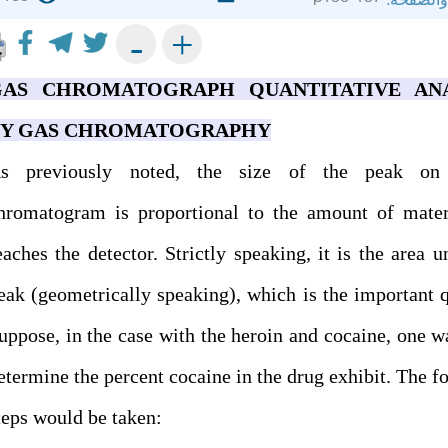
+
-
GAS CHROMATOGRAPH QUANTITATIVE ANA
BY GAS CHROMATOGRAPHY
s previously noted, the size of the peak o
hromatogram is proportional to the amount of mater
eaches the detector. Strictly speaking, it is the area u
eak (geometrically speaking), which is the important q
uppose, in the case with the heroin and cocaine, one w
etermine the percent cocaine in the drug exhibit. The f
teps would be taken: