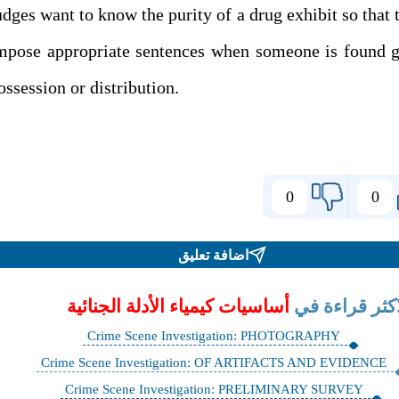
udges want to know the purity of a drug exhibit so that 
mpose appropriate sentences when someone is found g
ossession or distribution.
0
0
اضافة تعليق
اكثر قراءة في
أساسيات كيمياء الأدلة الجنائية
Crime Scene Investigation: PHOTOGRAPHY
Crime Scene Investigation: OF ARTIFACTS AND EVIDENCE
Crime Scene Investigation: PRELIMINARY SURVEY