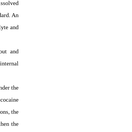
issolved
dard. An
lyte and
out and
internal
nder the
 cocaine
ons, the
then the