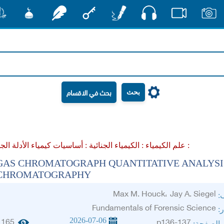
صوت
صور
فيديو
أقلام
مفتاح
رشفات
مشكاة
منش
بحث
أساسيات كيمياء الأدلة الجنائية :
علم الكيمياء :
الكيمياء الجنائية :
GAS CHROMATOGRAPH QUANTITATIVE ANALYSI
CHROMATOGRAPHY
Max M. Houck، Jay A. Siegel
ف:
Fundamentals of Forensic Science
ر:
2026-07-06
165
p136-137
والصفحة: