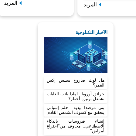
المزيد
المزيد
الآخبار التكنلوجية
هل لوث صاروخ سبيس إكس
القمر؟
حرائق أوروبا.. لماذا باتت الغابات
تشتعل بوتيرة أخطر؟
بنى مرصدا بيديه.. حلم إسباني
يتحقق مع كسوف الشمس القادم
إنشاء فيروسات بالذكاء
الاصطناعي.. مخاوف من"اختراع
أمراض"