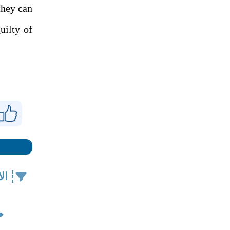
they can
uilty of
ال