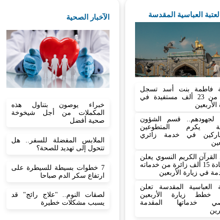
العتبة العباسية المقدسة
الآخبار الصحية
 فاطمة بنت أسد تسجل
أكثر من 23 ألف مستفيدة في
 الأربعين
خبراء يوصون بتناول هذه
المكملات من أجل شيخوخة
نا لجهودهم.. قسم الشؤون
صحية أفضل
نية يكرم المتطوعين
اركين في خدمة زائري
الملابس المفضلة للسفر.. هل
عين
تتحول إلى تهديد للصحة؟
القرآن الكريم النسوي يعلن
استفادة 15 ألف زائرة من خدماته
7 خطوات بسيطة للسيطرة على
مة في زيارة الأربعين
ارتفاع سكر الدم صباحا
بة العباسية المقدسة تعلن
 خطط زيارة الأربعين
لصقات النوم.. "علاج رائج" قد
صي خدماتها المقدمة
يسبب مشكلات خطيرة
رين