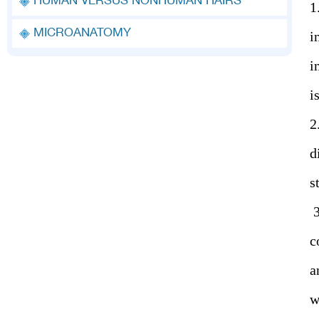
HUMAN VERSUS NONHUMAN HAIRS
1
MICROANATOMY
i
i
i
2
d
s
3
c
a
w