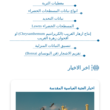
مغطيات التربة
انواع نباتات المسطحات الخضراء
نباتات التحديد
المسطحات الخضراء Lawns
إنتاج ازهار الغريب (الكريزانتيم Chrysanthemum) او
أقحوان زهرة الغريب
تنسيق النباتات المنزلية
تقزيم الاشجار (فن البونساي Bonsai)
اخر الاخبار
اخبار العتبة العباسية المقدسة