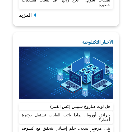
لصقات النوم.. "علاج رائج" قد يسبب مشكلات
خطيرة
المزيد
الآخبار التكنلوجية
هل لوث صاروخ سبيس إكس القمر؟
حرائق أوروبا.. لماذا باتت الغابات تشتعل بوتيرة
أخطر؟
بنى مرصدا بيديه.. حلم إسباني يتحقق مع كسوف