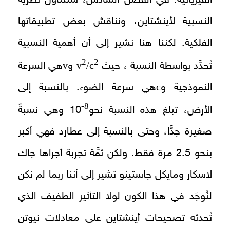
النسبية لأينشتاين، ونناقش بعض تطبيقاتها
الفلكية. لكننا هنا نشير إلى أن أهمية النسبية
2
2
v
v
/c
تُحدَّد بواسطة النسبة ، حيث
و
هي السرعة
c
النموذجية و
هي سرعة الضوء. بالنسبة إلى
8-
الأرض، تبلغ هذه النسبة نحو
10 وهي نسبةٌ
صغيرة جدًّا، وحتى بالنسبة إلى عطارد فهي أكبر
بنحو 2.5 مرة فقط. ولكن ثمَّة تجربة أجراها جاك
لاسكار ومايكل جاستينو تشير إلى أننا ربما لم نكن
لنُوجَد في هذا الكون لولا التأثير الطفيف الذي
تُحدثه تصحيحات أينشتاين على معادلات نيوتن