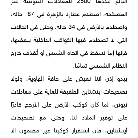
البالغ عددها 2500 للمعادلات النيوتنية غير
المصحَّحة، اصطدم عطارد بالزهرة في 87 حالة،
واصطدم بالأرض في 34 حالة. وحتى في الحالات
التي لا تصطدم فيها الكواكب الداخلية ببعضها،
فإنها إما تسقط في اتجاه الشمس أو تُقذف خارج
النظام الشمسي تمامًا.
يبدو إذن أننا نعيش على حافة الهاوية، ولولا
تصحيحات أينشتاين الطفيفة للغاية على معادلات
نيوتن، لما كان كوكب الأرض على الأرجح قادرًا
على توفير الملاذ لنا. وحتى مع تصحيحات
أينشتاين، فإن استقرار كوكبنا غير مضمون إلا