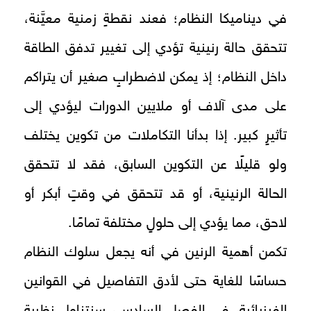
في ديناميكا النظام؛ فعند نقطةٍ زمنية معيَّنة،
تتحقق حالة رنينية تؤدي إلى تغيير تدفق الطاقة
داخل النظام؛ إذ يمكن لاضطرابٍ صغير أن يتراكم
على مدى آلاف أو ملايين الدورات ليؤدي إلى
تأثيرٍ كبير. إذا بدأنا التكاملات من تكوين يختلف
ولو قليلًا عن التكوين السابق، فقد لا تتحقق
الحالة الرنينية، أو قد تتحقق في وقتٍ أبكر أو
لاحق، مما يؤدي إلى حلولٍ مختلفة تمامًا.
تكمن أهمية الرنين في أنه يجعل سلوك النظام
حساسًا للغاية حتى لأدق التفاصيل في القوانين
الفيزيائية. في الفصل السادس، سنتناول نظرية