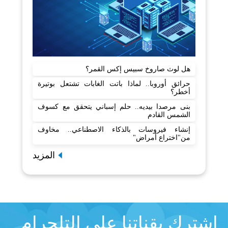
هل لوث صاروخ سبيس إكس القمر؟
حرائق أوروبا.. لماذا باتت الغابات تشتعل بوتيرة
أخطر؟
بنى مرصدا بيديه.. حلم إسباني يتحقق مع كسوف
الشمس القادم
إنشاء فيروسات بالذكاء الاصطناعي.. مخاوف
من"اختراع أمراض"
المزيد
اشترك بقناتنا على التلجرام