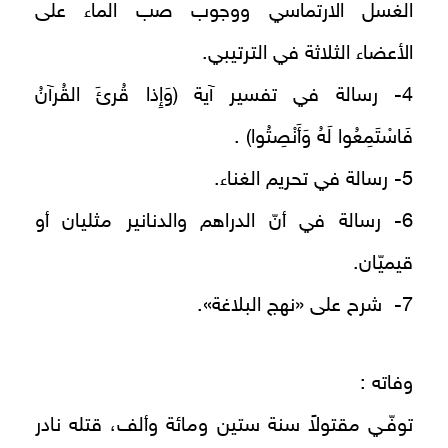
الغسل الارتماسي ووجوب صب الماء على
الأعضاء الثلاثة في الترتيبي.
4- رسالة في تفسير آية (وَإِذا قُرئَ القُرآنُ
فَاسْتَمِعُوا لَهُ وَأَنْصِتُوا) .
5- رسالة في تحريم الغناء.
6- رسالة في أنّ الدراهم والدنانير مثليان أو
قيميّان.
7- شرح على «نهج البلاغة».
وفاته :
توفّـي مقتولاً سنة ستين ومائة وألف، قتله نادر