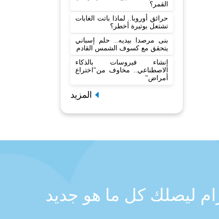
القمر؟
حرائق أوروبا.. لماذا باتت الغابات
تشتعل بوتيرة أخطر؟
بنى مرصدا بيديه.. حلم إسباني
يتحقق مع كسوف الشمس القادم
إنشاء فيروسات بالذكاء
الاصطناعي.. مخاوف من"اختراع
أمراض"
المزيد
رام ليصلك كل ما هو جديد