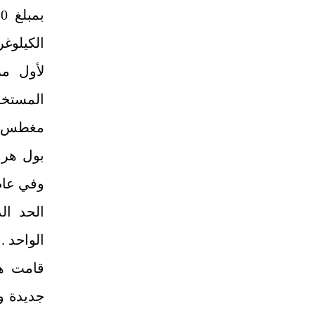
لأول مر
المستخدم
مغطس م
بول هرو
الواحد .
‏قامت ه
جديدة و