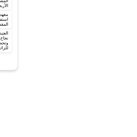
المش
الأرب
معهد 
المقد
العت
نجاح
وتح
للزائ