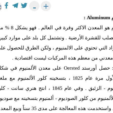
+
-
م
Aluminum
:
‏الألمنيوم هو المعدن الاكثر وفرة في العالم . فه
لصلب للقشرة الأرضية . وتشتمل كل بلد على موارد كبير
اد التي تحتوي على الالمنيوم ، ولكن الطرق للحصول عل
 معدني من معظم هذه المركبات ليست اقتصادية .
 حصل أورستد
Oersted
على معدن الألمنيوم في شكل
النقي لأول مرة عام 1825 ‏، بتسخينه كلور الألمنيوم مع مل
البوتاسيوم - الزئبق . وفي عام 1845 ‏، انتج هنري سانت - ك
ألمنيوم من كلور الصوديوم - ألمنيوم بتسخينه مع صوديو
معدني . واستخدمت هذه المعالجة على مدى 35 ‏سناً وبيع ا