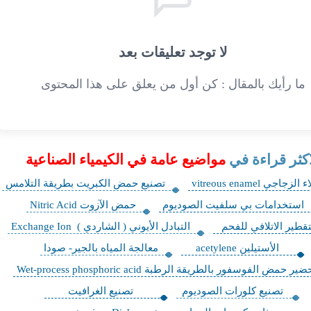
لا توجد تعليقات بعد
ما رأيك بالمقال : كن أول من يعلق على هذا المحتوى
اكثر قراءة في
مواضيع عامة في الكيمياء الصناعية
لزجاجي vitreous enamel
تصنيع حمض الكبريت بطريقة التلامس
استخدامات بي سلفيت الصوديوم
حمض الآزوت Nitric Acid
تقطير الاتلافي للفحم
التبادل الأيوني ( الشاردي ) Exchange Ion
الأستيلين acetylene
معالجة المياه بالجير- صودا
ير حمض الفوسفور بالطريقة الرطبة Wet-process phosphoric acid
تصنيع كلورات الصوديوم
تصنيع الغرافيت