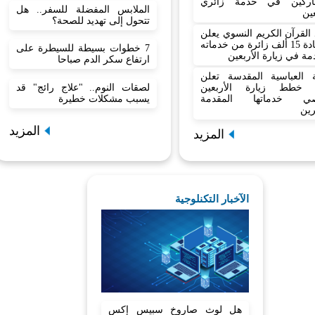
اركين في خدمة زائري
الملابس المفضلة للسفر.. هل
عين
تتحول إلى تهديد للصحة؟
القرآن الكريم النسوي يعلن
استفادة 15 ألف زائرة من خدماته
7 خطوات بسيطة للسيطرة على
مة في زيارة الأربعين
ارتفاع سكر الدم صباحا
بة العباسية المقدسة تعلن
 خطط زيارة الأربعين
لصقات النوم.. "علاج رائج" قد
صي خدماتها المقدمة
يسبب مشكلات خطيرة
رين
المزيد
المزيد
الآخبار التكنلوجية
هل لوث صاروخ سبيس إكس