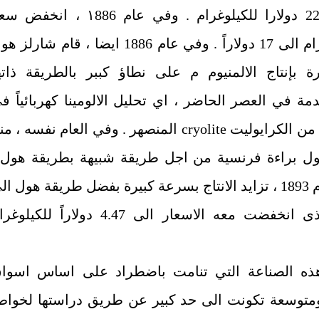
بمبلغ 220 ‏دولارا للكيلوغرام . وفي عام ١886 ‏، انخف
الكيلوغرام الى 17 ‏دولاراً . وفي عام 1886 ‏ايضا ، قام شارلز
ة بإنتاج الالمنيوم م على نطاؤ كببر بالطريقة ذاته
ة في العصر الحاضر ، اي تحليل الالومينا كهربائياً ف
ن الكرايوليت
cryolite
المنصهر . وفي العام نفسه ، من
ل براءة ‏فرنسية من اجل طريقة شبيهة بطريقة هول 
وفي عام 1893 ‏، تزايد الانتاج بسرعة كبيرة بفضل طريقة هول ال
الحد الذى انخفضت معه الاسعار الى 4.47 ‏دولاراً للكيلو
ذه الصناعة التي تنامت باضطراد على اساس اسوا
متوسعة تكونت الى حد كبير عن طريق دراستها لخوا