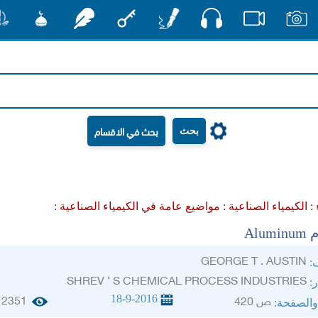
صوت
صور
فيديو
أقلام
مفتاح
رشفات
مشكاة
منش
بحث
 :
الكيمياء الصناعية :
مواضيع عامة في الكيمياء الصناعية :
Alu
GEORGE T . AUSTIN
ف:
SHREV ‘ S CHEMICAL PROCESS INDUSTRIES
ر:
18-9-2016
2351
ص 420
والصفحة: