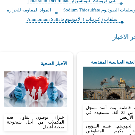
‏ثاني كرومات البوتاسيوم potassium Dichromate
لفات الصوديوم Sodium Thiosulfate
‏المواد المقاومة للحرارة
سلفات ( كبريتات ) الأمونيوم Ammonium Sulfate
ر الاخبار
العتبة العباسية المقدسة
الآخبار الصحية
 فاطمة بنت أسد تسجل
أكثر من 23 ألف مستفيدة في
 الأربعين
خبراء يوصون بتناول هذه
المكملات من أجل شيخوخة
نا لجهودهم.. قسم الشؤون
صحية أفضل
نية يكرم المتطوعين