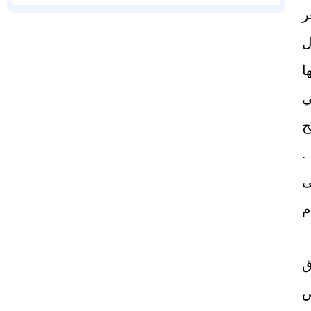
ض سعر
 هول
ا
ي
ح
.
ى
غرام
ق
ص