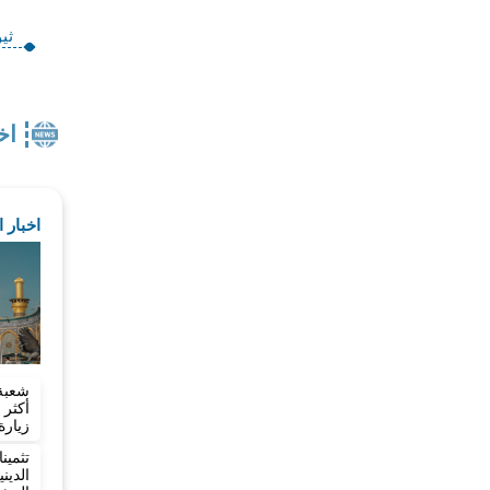
ثيوس
اخ
اخبار 
شعبة
زيارة
تثمي
الدي