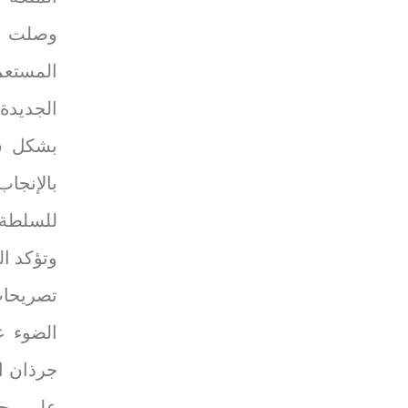
وصلت إ
المستعم
الجديدة
بشكل س
بالإنجا
للسلطة 
وتؤكد ال
تصريحات
الضوء ع
جرذان ا
علمي جد