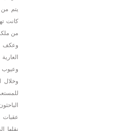
يتم من 
كانت ته
من ملكة
وعكف ال
العاري
وعيوب ال
وخلال ا
للمستعم
الباحثون
عقبات ب
نقلها إ