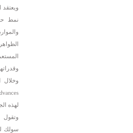
ويعتقد ا
نمط حيا
والموارد
الظواهر 
المستع
وقدراتها 
وخلال ا
لهذه ال
وتقول ا
سولك لل