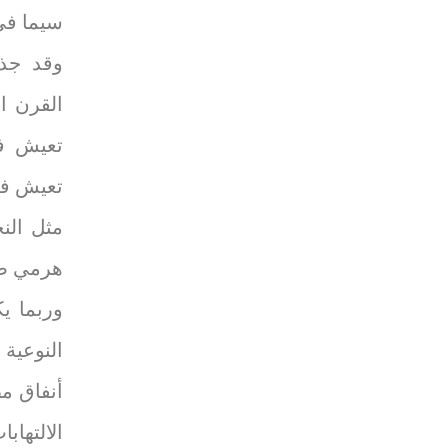
سيما في 
وقد جذب
القرن ا
تعيش في
تعيش في
مثل الن
هرمي صا
وربما ي
النوعية
أنفاق م
الالتهاب