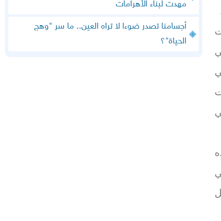
مهدت لبناء الأهرامات
أجسامنا تصدر ضوءا لا تراه العين.. ما سر "وهج
ت
الحياة"؟
ي
ي
ت
ي
ه
ي
ل