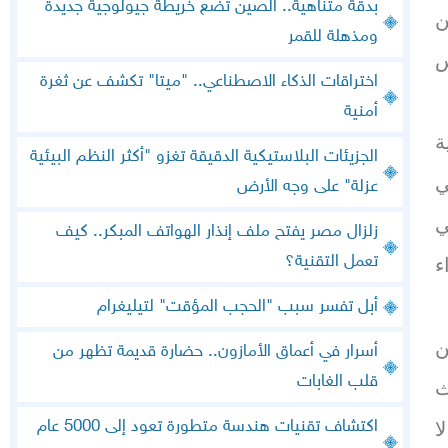
بدقة متناهية.. الصين تضع خريطة جيولوجية جديدة
ن
ومذهلة للقمر
س
اختراقات الذكاء الاصطناعي.. "ميتا" تكشف عن ثغرة
أمنية
ة
الجزيئات البلاستيكية الدقيقة تغزو "أكثر النظم البيئية
ي
عزلة" على وجه الأرض
ي
زلزال مصر يفتح ملف إنذار الهواتف المبكر.. كيف
تعمل التقنية؟
ء
أبل تفسر سبب "الحجب المؤقت" لتيليغرام
ن
أسرار في أعماق الأمازون.. حضارة قديمة تظهر من
قلب الغابات
ث
اكتشاف تقنيات هندسة متطورة تعود إلى 5000 عام
ا