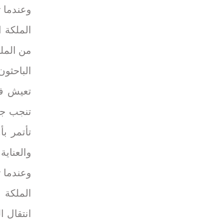
وعندما 
الملكة 
من الملك
الباحثو
تعيش في
تنجب جمي
تأتمر ب
والعناية 
وعندما 
الملكة 
انتقال 