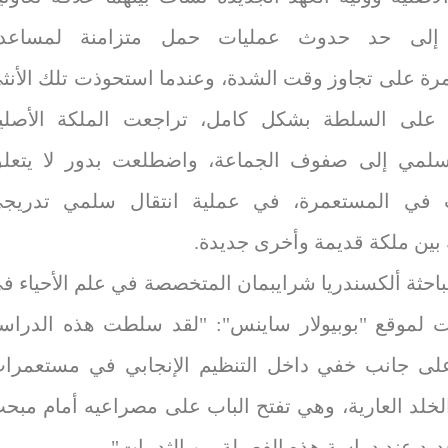
لى حد حدوث عمليات حمل متزامنة لمساعد
رة على تجاوز وقت الشدة، وعندما استحوذت تلك الأنث
 على السلطة بشكل كامل، تراجعت الملكة الأصلي
لمي إلى صفوف الجماعة، واضطلعت بدور لا يتعل
ب في المستعمرة، في عملية انتقال سلمي تدريج
بين ملكة قديمة وأخرى جديدة.
باحثة ألكسندريا شرايبمان المتخصصة في علم الأحياء ف
 لموقع "بوبيولار ساينس": "لقد سلطت هذه الدراس
لى جانب خفي داخل التنظيم الإنجابي في مستعمرا
لخلد العارية، وهي تفتح الباب على مصراعيه أمام مبح
يد عند دراسة هذه الفصيلة من الثدييات".