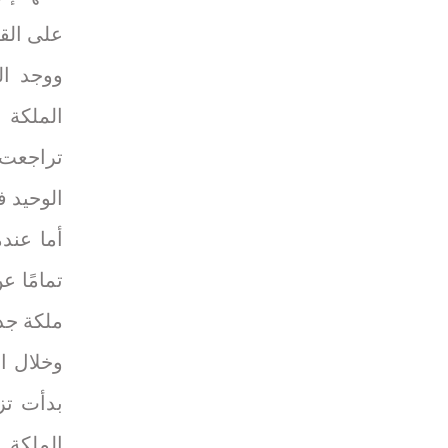
على القد
ووجد ال
الملكة 
تراجعت 
الوحيد ف
أما عند
تمامًا ع
ملكة جد
وخلال ال
بدأت تز
الملكة ا