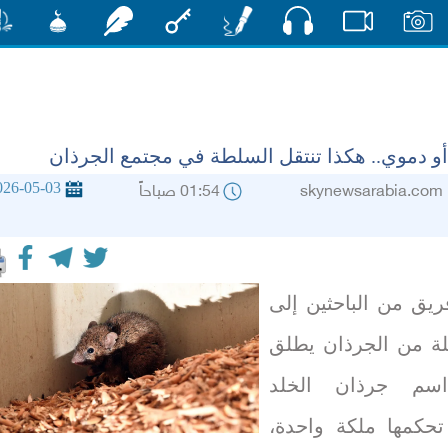
صوت
صور
فيديو
أقلام
مفتاح
رشفات
مشكاة
منش
 دموي.. هكذا تنتقل السلطة في مجتمع الجرذان
026-05-03
skynewsara
01:54 صباحاً
يق من الباحثين إلى
ة من الجرذان يطلق
اسم جرذان الخلد
 تحكمها ملكة واحدة،