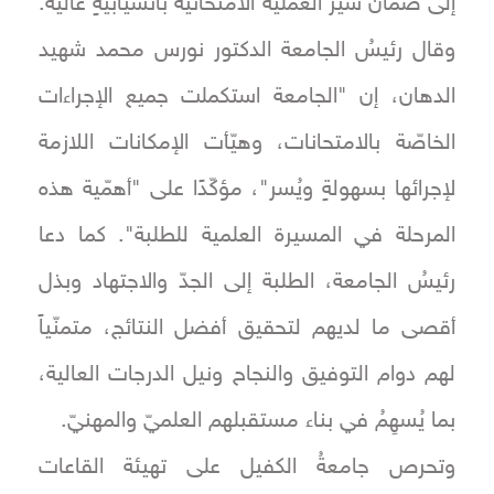
إلى ضمان سير العملية الامتحانية بانسيابيةٍ عالية.
وقال رئيسُ الجامعة الدكتور نورس محمد شهيد
الدهان، إن "الجامعة استكملت جميع الإجراءات
الخاصّة بالامتحانات، وهيّأت الإمكانات اللازمة
لإجرائها بسهولةٍ ويُسر"، مؤكّدًا على "أهمّية هذه
المرحلة في المسيرة العلمية للطلبة". كما دعا
رئيسُ الجامعة، الطلبة إلى الجدّ والاجتهاد وبذل
أقصى ما لديهم لتحقيق أفضل النتائج، متمنّياً
لهم دوام التوفيق والنجاح ونيل الدرجات العالية،
بما يُسهِمُ في بناء مستقبلهم العلميّ والمهنيّ.
وتحرص جامعةُ الكفيل على تهيئة القاعات