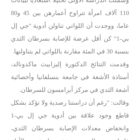
وشملت الدراسة الأولى تحليلا استعاديا لبيانات
110 آلاف امرأة تتراوح أعمارهن بين 45 و80
عاما، ووجدت أن اللواتي تناولن أدوية "جي إل
بي-1" كن أقل عرضة للإصابة بسرطان الثدي
بنسبة 30 في المئة مقارنة باللواتي لم يتناولنها.
وقدمت النتائج الدكتورة إليزابيث ماكدونالد،
أستاذة الأشعة في جامعة بنسلفانيا وأخصائية
أشعة الثدي في مركز أبرامسون للسرطان.
وقالت: "رغم أن دراستنا رصدية ولا تؤكد بشكل
قاطع وجود علاقة بين أدوية جي إل بي-1
وانخفاض معدلات الإصابة بسرطان الثدي،