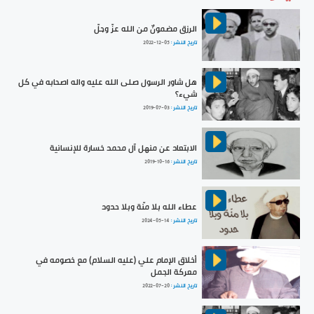
الرزق مضمونٌ من الله عزّ وجلّ
تاريخ النشر :
2022-12-05
هل شاور الرسول صلى الله عليه واله اصحابه في كل
شيء؟
تاريخ النشر :
2019-07-03
الابتعاد عن منهل آل محمد خسارة للإنسانية
تاريخ النشر :
2019-10-16
عطاء الله بلا منّة وبلا حدود
تاريخ النشر :
2024-05-14
أخلاق الإمام علي (عليه السلام) مع خصومه في
معركة الجمل
تاريخ النشر :
2022-07-20