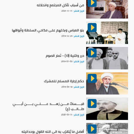
من أسباب تآكل المجتمع وانحلاله
تاريخ النشر :
2025-11-11
بنو العباس وبذخهم على مدّاحي السلطة وأبواقها
تاريخ النشر :
2019-12-29
درر وائلية (13) - ثمار الصوم
تاريخ النشر :
2019-07-03
حكم إجارة المسلم للمشرك
تاريخ النشر :
2019-09-18
قبـــــساتٌ مــــن زهـــــد عــــــلــي بــــــن أبــــــي
طـــالـــب (ع)
تاريخ النشر :
2020-05-11
أفضل ما يُتقرّب به الى الله القول بوحدانيته