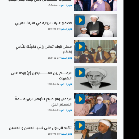
تاريخ النشر :
2020-05-25
قصة و عبرة : الإجارة في التراث العربي
تاريخ النشر :
2019-06-09
معنى قوله تعالى {إِنِّي جَاعِلُكَ لِلنَّاسِ
إِمَامًا}
تاريخ النشر :
2020-02-27
الإمــــام زين العــــــــابدين (ع) ورده على
الشبهات
تاريخ النشر :
2019-06-24
الإذعان والإنصياع للأوامر الإلهية سمةُ
المسلم الحق
تاريخ النشر :
2021-04-03
تأكيد الرسول على نسب الحسن و الحسين
تاريخ النشر :
2019-06-08