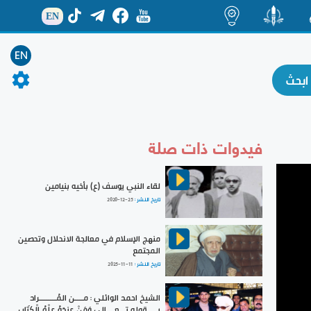
EN
ة
منشور
اضاءات
EN
فيدوات ذات صلة
لقاء النبي يوسف (ع) بأخيه بنيامين
تاريخ النشر :
2020-12-25
منهج الإسلام في معالجة الانحلال وتحصين
المجتمع
تاريخ النشر :
2025-11-11
الشيخ احمد الوائلي : مــــن المُــــــــراد
بـــــقوله تـــعــــالى وَمَنْ عِندَهُ عِلْمُ الْكِتَابِ