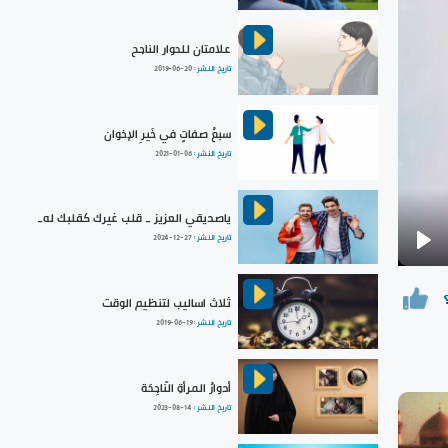
علامتان للحوار الناجح
تاريخ النشر :
2019-06-20
سبعُ صفاتٍ في خَيرِ الإخوان
تاريخ النشر :
2021-01-06
ياصديقي العزيز _ قلب غيرك كقلبك له_
تاريخ النشر :
2024-12-27
Pla
ثلاث اساليب لتنظيم الوقت
تاريخ النشر :
2019-06-19
أدوارُ المرأةِ النّاجِحَة
تاريخ النشر :
2023-08-14