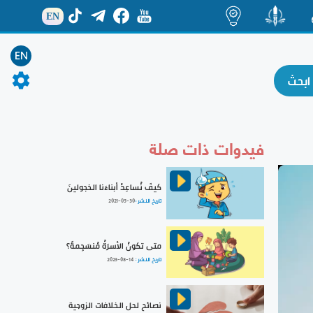
EN
ة
منشور
اضاءات
EN
فيدوات ذات صلة
كيفَ نُساعِدُ أبناءَنا الخجولينَ
تاريخ النشر :
2021-05-30
متى تكونُ الأسرَةُ مُنسَجِمةً؟
تاريخ النشر :
2023-08-14
نصائح لحل الخلافات الزوجية