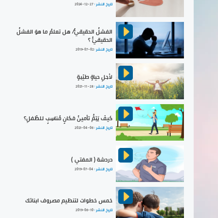
تاريخ النشر :
2024-12-27
الفشلُ الحقيقيُّ/ هل تعلمُ ما هوَ الفشلُ
الحقيقيُّ ؟
تاريخ النشر :
2019-07-02
لأجلِ حياةٍ طيّبةٍ
تاريخ النشر :
2021-11-28
كيفَ يَتِمُّ تأمينُ مَكانٍ مُناسِبٍ للطِّفلِ؟
تاريخ النشر :
2021-04-06
دردشة ( المفتي )
تاريخ النشر :
2019-07-04
خمس خطوات لتنظيم مصروف ابنائك
تاريخ النشر :
2019-06-10