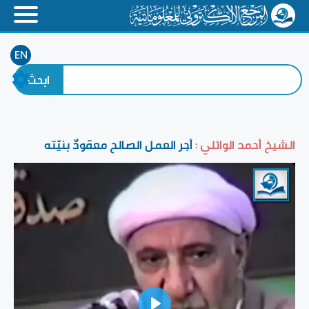
EN
الشيخ أحمد الوائلي :
أجر العمل الصالح معقودٌ بنيّته