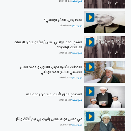
تاريخ النشر :
2020-03-24
لماذا يحارب الفكر الإمامي؟
تاريخ النشر :
2019-06-16
الشيخ احمد الوائلي : متى يُعَدُّ الولد من الباقيات
الصالحات لوالديه؟
تاريخ النشر :
2020-09-22
اللحظات الأخيرة لحبيب القلوب و عميد المنبر
الحسيني الشيخ احمد الوائلي
تاريخ النشر :
2020-07-14
المجتمع العاق لآبائه بعيد عن رحمة الله
تاريخ النشر :
2025-09-28
في معنى قوله تعالى {فَهَبْ لِي مِن لَّدُنْكَ وَلِيّاً}
تاريخ النشر :
2021-03-21