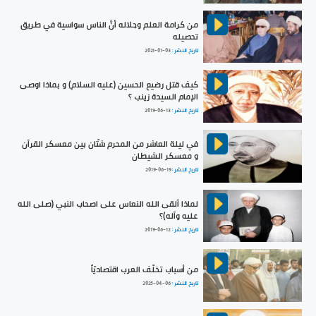
من كرامة العلم وجلاله أنَّ الناس سواسية في طريق
تحصيله
تاريخ النشر :
2021-01-03
كيف قتل رضيع الحسين (عليه السلام) و بماذا اوصى
الإمام السيدة زينب ؟
تاريخ النشر :
2019-06-13
في ليلة العاشر من المحرم شتّان بين معسكر القرآن
و معسكر الشيطان
تاريخ النشر :
2019-06-19
لماذا آلقى الله النعاس على اصحاب النبي (صلى الله
عليه وآله)؟
تاريخ النشر :
2019-06-12
من أسباب تخلّف العرب اقتصاديّاً
تاريخ النشر :
2025-04-06