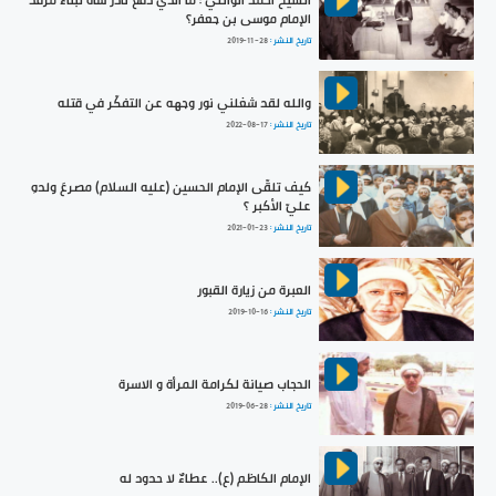
الإمام موسى بن جعفر؟
تاريخ النشر :
2019-11-28
والله لقد شغلني نور وجهه عن التفكّر في قتله
تاريخ النشر :
2022-08-17
كيف تلقّى الإمام الحسين (عليه السلام) مصرعَ ولدهِ
عليّ الأكبر ؟
تاريخ النشر :
2021-01-23
العبرة من زيارة القبور
تاريخ النشر :
2019-10-16
الحجاب صيانة لكرامة المرأة و الاسرة
تاريخ النشر :
2019-06-28
الإمام الكاظم (ع).. عطاءٌ لا حدود له