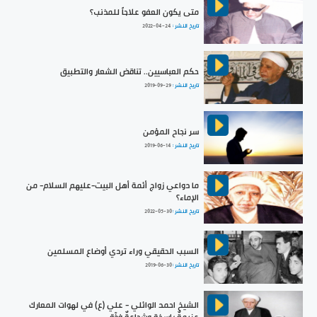
متى يكون العفو علاجاً للمذنب؟
تاريخ النشر :
2022-04-24
حكم العباسيين.. تناقض الشعار والتطبيق
تاريخ النشر :
2019-09-29
سر نجاح المؤمن
تاريخ النشر :
2019-06-14
ما دواعي زواج أئمة أهل البيت-عليهم السلام- من
الإماء؟
تاريخ النشر :
2022-05-30
السبب الحقيقي وراء تردي أوضاع المسلمين
تاريخ النشر :
2019-06-30
الشيخ احمد الوائلي - علي (ع) في لهوات المعارك