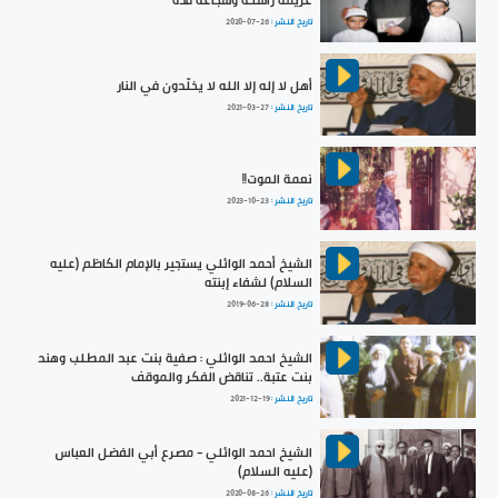
عزيمةٌ راسخة وشجاعةٌ فذّة
تاريخ النشر :
2020-07-26
أهل لا إله إلا الله لا يخلّدون في النار
تاريخ النشر :
2021-03-27
نعمة الموت!!
تاريخ النشر :
2023-10-23
الشيخ أحمد الوائلي يستجير بالإمام الكاظم (عليه
السلام) لشفاء إبنته
تاريخ النشر :
2019-06-28
الشيخ احمد الوائلي : صفية بنت عبد المطلب وهند
بنت عتبة.. تناقض الفكر والموقف
تاريخ النشر :
2021-12-19
الشيخ احمد الوائلي - مصرع أبي الفضل العباس
(عليه السلام)
تاريخ النشر :
2020-08-26