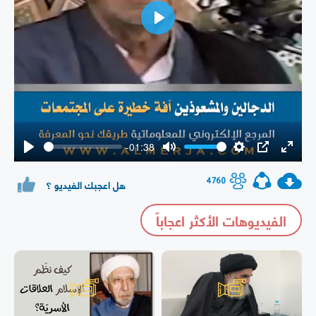
Play
-01:38
Play
Mute
Settings
PIP
Enter
fullsc
4760
هل اعجبك الفيديو ؟
الفيديوهات الأكثر اعجاباً