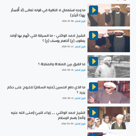
ما وجه استعمال لا النافية في قوله تعالى (لَا أُقْسِمُ
بِهَذَا الْبَلَدِ)
تاريخ النشر :
2025-01-08
الشيخ احمد الوائلي - ما السرقة التي اتّهم بها أولاد
يعقوب (ع) أخاهم يوسف (ع) ؟
تاريخ النشر :
2020-05-27
ما الفرق بين المناداة والمناجاة ؟
تاريخ النشر :
2021-09-14
ما الذي دفع الحسين (عليه السلام) للخروج على حكم
يزيد ؟
تاريخ النشر :
2021-08-31
الشيخ احمد الوائلي __ إيذاء النبيّ (صلى الله عليه
وآله) باسم الإسلام
تاريخ النشر :
2026-03-04