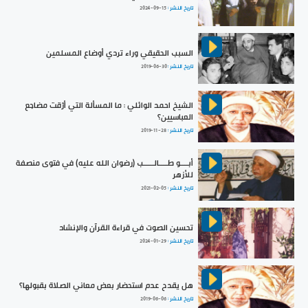
تاريخ النشر :
2024-09-15
السبب الحقيقي وراء تردي أوضاع المسلمين
تاريخ النشر :
2019-06-30
الشيخ احمد الوائلي : ما المسألة التي أرّقت مضاجع
العباسيين؟
تاريخ النشر :
2019-11-28
أبــــو طــــالـــــب (رضوان الله عليه) في فتوى منصفة
للأزهر
تاريخ النشر :
2021-02-05
تحسين الصوت في قراءة القرآن والإنشاد
تاريخ النشر :
2024-01-29
هل يقدح عدم استحضار بعض معاني الصلاة بقبولها؟
تاريخ النشر :
2019-06-06