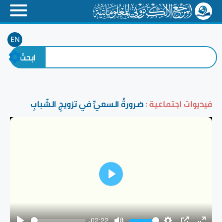
EN
فيديوات اجتماعية :
ضرورةُ السعيِّ في تزويجِ الشّبابِ
Play
-02:22