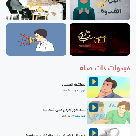
فيدوات ذات صلة
معاشرة الصلحاء
تاريخ النشر :
2019-08-11
ستة امور احرص على كتمانها
تاريخ النشر :
2020-03-30
خطوتان للتعرف على حقيقة أي معلومة