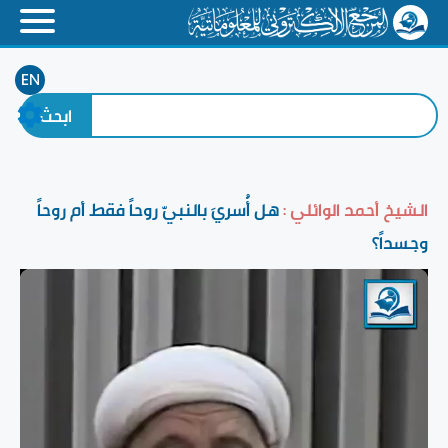
EN
الشيخ أحمد الوائلي :
هل أُسريَ بالنبيّ روحاً فقط أم روحاً
وجسداً؟