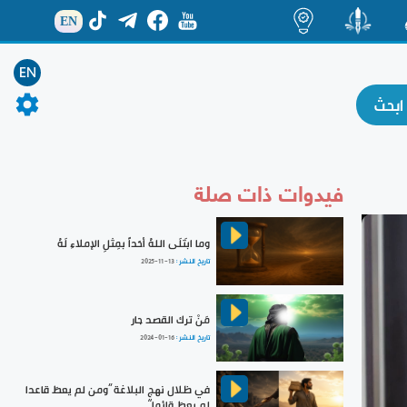
EN
ة
منشور
اضاءات
EN
فيدوات ذات صلة
وما ابتَلَى اللهُ أحَداً بمِثلِ الإملاءِ لَهُ
تاريخ النشر :
2025-11-13
مَنْ ترك القصد جار
تاريخ النشر :
2024-01-16
في ظلال نهج البلاغة ”ومن لم يعطَ قاعدا
لم يعطَ قائما“