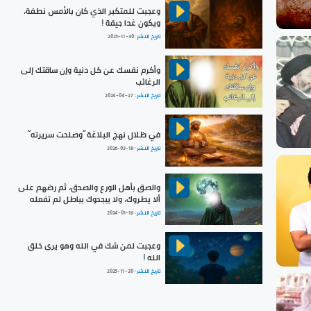
وعجبت للمتكبر الذي كان بالأمس نطفة،
ويكون غدا جيفة !
تاريخ النشر :
2025-11-30
وأكرم نفسك عن كل دنية وإن ساقتك إلى
الرغائب
تاريخ النشر :
2024-04-27
في ظلال نهج البلاغة ”وصلحت سريرته“
تاريخ النشر :
2026-03-18
والصق بأهل الورع والصدق، ثم رضهم على
ألا يطروك، ولا يبجحوك بباطل لم تفعله
تاريخ النشر :
2024-01-16
وعجبت لمن شك في الله وهو يرى خلق
الله !
تاريخ النشر :
2025-11-20