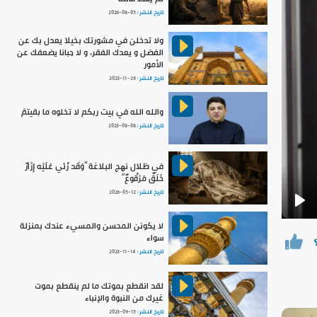
تاريخ النشر :
2026-08-05
ولا تدخلن في مشورتك بخيلا يعدل بك عن
الفضل و يعدك الفقر، و لا جبانا يضعفك عن
الأمور
تاريخ النشر :
2023-11-26
والله الله في بيت ربكم لا تخلوه ما بقيتمْ
تاريخ النشر :
2023-08-08
في ظلال نهج البلاغة ”وَقَد رُئي عَلَيْه إِزَارٌ
خَلَقٌ مَرْقُوعٌ“
تاريخ النشر :
2026-05-12
Pla
لا يكونن المحسن والمسيء عندك بمنزلة
سواء
تاريخ النشر :
2023-11-14
لقد انقطع بموتك ما لم ينقطع بموت
غيرك من النبوة والإنباء
تاريخ النشر :
2023-09-15