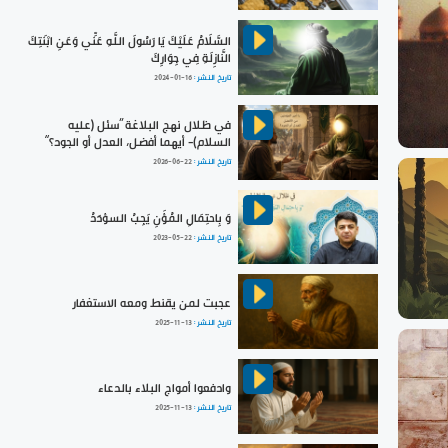
السَّلَامُ عَلَيْكَ يَا رَسُولَ اللَّهِ عَنِّي وَعَنِ ابْنَتِكَ
النَّازِلَةِ فِي جِوَارِكَ
تاريخ النشر :
2024-01-16
في ظلال نهج البلاغة ”سئل (عليه
السلام)- أيهما أفضل، العدل أو الجود؟“
تاريخ النشر :
2026-06-22
وَ بِاحتِمَالِ المُؤَنِ يَجِبُ السؤدَدُ
تاريخ النشر :
2023-05-22
عجبت لمن يقنط ومعه الاستغفار
تاريخ النشر :
2025-11-13
وادفعوا أمواج البلاء بالدعاء
تاريخ النشر :
2025-11-13