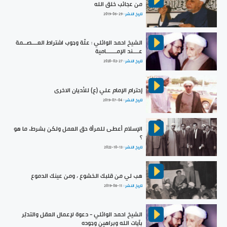
من عجائب خلق الله
تاريخ النشر :
2019-06-29
الشيخ احمد الوائلي : علّة وجوب اشتراط العــــصــمة
عــــند الإمـــــــامية
تاريخ النشر :
2020-02-27
إحترام الإمام علي (ع) للأديان الاخرى
تاريخ النشر :
2019-07-04
الإسلام أعطى للمرأة حق العمل ولكن بشرط، ما هو
؟
تاريخ النشر :
2022-10-13
هب لي من قلبك الخشوع ، ومن عينك الدموع
تاريخ النشر :
2019-08-11
الشيخ احمد الوائلي - دعوة لإعمال العقل والتدبّر
بآيات الله وبراهين وجوده