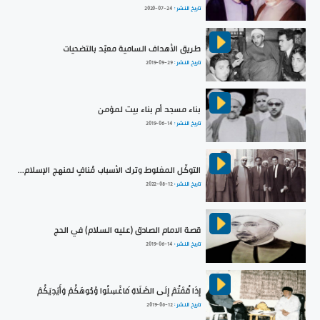
تاريخ النشر :
2020-07-24
طريق الأهداف السامية معبّد بالتضحيات
تاريخ النشر :
2019-09-29
بناء مسجد أم بناء بيت لمؤمن
تاريخ النشر :
2019-06-14
التوكّل المغلوط وترك الأسباب مُنافٍ لمنهج الإسلام...
تاريخ النشر :
2022-08-12
قصة الامام الصادق (عليه السلام) في الحج
تاريخ النشر :
2019-06-14
إِذَا قُمْتُمْ إِلَى الصَّلَاةِ فَاغْسِلُوا وُجُوهَكُمْ وَأَيْدِيَكُمْ
تاريخ النشر :
2019-06-12