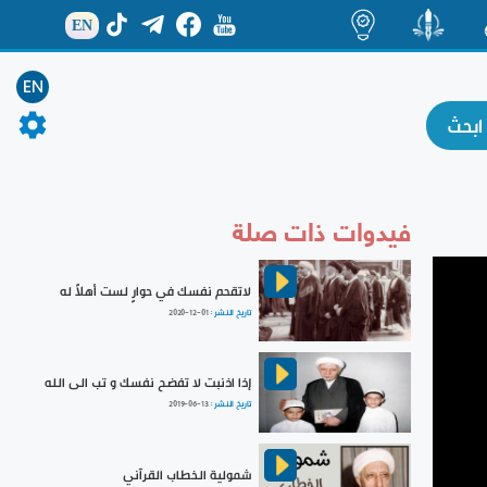
EN
ة
منشور
اضاءات
EN
فيدوات ذات صلة
لاتقحم نفسك في حوارٍ لست أهلاً له
تاريخ النشر :
2020-12-01
إذا اذنبت لا تفضح نفسك و تب الى الله
تاريخ النشر :
2019-06-13
شمولية الخطاب القرآني