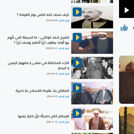
كيف صنف الله الناس يوم القيامة ؟
Pla
تاريخ النشر :
2019-06-09
الشيخ احمد الوائلي - ما السرقة التي اتّهم
بها أولاد يعقوب (ع) أخاهم يوسف (ع) ؟
تاريخ النشر :
2020-05-27
الآراء المختلفة في معنى و مفهوم اليمين
و اليسار
تاريخ النشر :
2019-06-10
المقاتل بلا عقيدة كالسلاح بلا ذخيرة
تاريخ النشر :
2021-01-01
الإسلام كفل للمرأة حقّ اختيار زوجها
تاريخ النشر :
2020-11-25