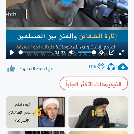
Play
-01:27
Play
Mute
Settings
PIP
Enter
fullsc
3116
هل اعجبك الفيديو ؟
الفيديوهات الأكثر اعجاباً