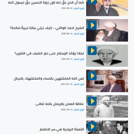
كما أن الحج حقٌّ لله فإن زيارة الحسين حقٌّ لرسول الله
تاريخ النشر :
2021-08-21
الشيخ احمد الوائلي - كيف نربّي بناتنا تربيةً صالحة؟
تاريخ النشر :
2020-08-13
لماذا يؤكد الإسلام على دور الشباب في التغيير؟
تاريخ النشر :
2019-06-17
لعن الله المتشبّهين بالنساء والمتشبّهات بالرجال
تاريخ النشر :
2021-04-14
علاقة العمل بالإيمان بالله تعالى
تاريخ النشر :
2024-09-15
التعبئة الروحية هي سر الانتصار