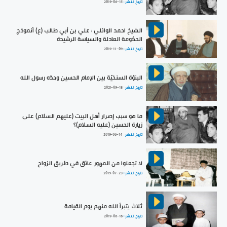
تاريخ النشر :
2019-06-15
الشيخ احمد الوائلي : علي بن أبي طالب (ع) أنموذج
الحكومة العادلة والسياسة الرشيدة
تاريخ النشر :
2019-11-09
البنوّة السنخيّة بين الإمام الحسين وجدّه رسول الله
تاريخ النشر :
2021-09-18
ما هو سبب إصرار أهل البيت (عليهم السلام) على
زيارة الحسين (عليه السلام)؟
تاريخ النشر :
2019-06-14
لا تجعلوا من المهور عائق في طريق الزواج
تاريخ النشر :
2019-07-23
ثلاث يتبرأ الله منهم يوم القيامة
تاريخ النشر :
2019-06-16