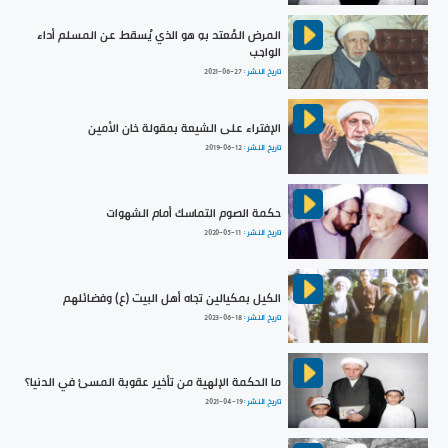
المرض المُعتد بهِ هو الذي يُسقط عن المسلم أداء
الواجب
تاريخ النشر :
2021-06-27
الإفتراء على الشيعة بمقولة خان الأمين
تاريخ النشر :
2019-06-12
حكمة الصوم التماسك أمام الشهوات
تاريخ النشر :
2020-05-11
الكيل بمكيالين تجاه أهل البيت (ع) وفضائلهم
تاريخ النشر :
2023-06-18
ما الحكمة الإلهية من تأخير عقوبة المسئ في الدنيا؟
تاريخ النشر :
2021-04-19