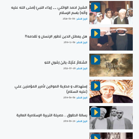
الشيخ احمد الوائلي __ إيذاء النبيّ (صلى الله عليه
وآله) باسم الإسلام
تاريخ النشر :
2026-03-04
هل يعطل الدين تطور الإنسان و تقدمه؟!
تاريخ النشر :
2019-12-08
السَّلامُ عَلَيْكَ يابْنَ رَسُولِ اللهِ
تاريخ النشر :
2023-07-30
إستهداف و محاربة الموالين لأمير المؤمنين علي
(عليه السلام)
تاريخ النشر :
2019-06-08
رسالة الحقوق .. حصيلة التربية الإسلامية العالية
تاريخ النشر :
2019-09-29