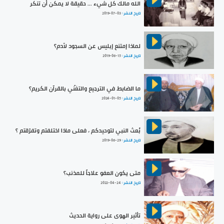
الله مالك كل شيء ... حقيقة لا يمكن أن تنكر
تاريخ النشر :
2019-07-03
لماذا إمتنع إبليس عن السجود لآدم؟
تاريخ النشر :
2019-06-15
ما الضابط في الترجيع والتغنّي بالقرآن الكريم؟
تاريخ النشر :
2024-01-05
بُعث النبي لتوحيدكم ، فعلى ماذا اختلفتم وتفرّقتم ؟
تاريخ النشر :
2019-06-29
متى يكون العفو علاجاً للمذنب؟
تاريخ النشر :
2022-04-24
تأثير الهوى على رواية الحديث