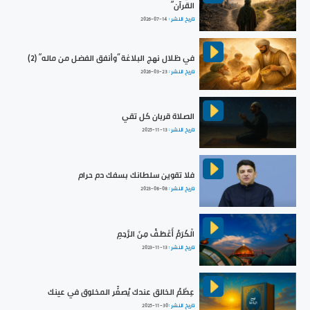
القرآن“
تاريخ النشر :
2026-07-14
في ظلال نهج البلاغة ”وأنفق الفضل من ماله“ (2)
تاريخ النشر :
2026-03-23
الصلاة قربان كل تقي
تاريخ النشر :
2025-11-13
فلا تقوين سلطانك بسفك دم حرام
تاريخ النشر :
2023-08-08
الْكَرَمُ أَعْطَفُ مِنَ الرَّحِمِ
تاريخ النشر :
2023-11-13
عِظَمُ الخالق عندك يُصغِّر المخلوق في عينك
تاريخ النشر :
2025-11-30