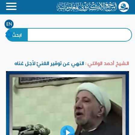
EN
الشيخ أحمد الوائلي :
النهي عن توقير الغنيّ لأجل غناه