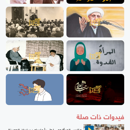
فيدوات ذات صلة
ملابس المرأة ومــــا طـــرأ عليهامن سلبيات العصرنة