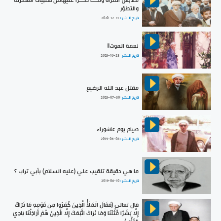
والتطوّر
تاريخ النشر :
2020-12-11
نعمة الموت!!
تاريخ النشر :
2023-10-23
مقتل عبد الله الرضيع
تاريخ النشر :
2023-07-30
صيام يوم عاشوراء
تاريخ النشر :
2019-06-08
ما هي حقيقة تلقيب علي (عليه السلام) بأبي تراب ؟
تاريخ النشر :
2019-06-10
قال تعالى (فَقَالَ الْمَلَأُ الَّذِينَ كَفَرُوا مِن قَوْمِهِ مَا نَرَاكَ
إِلَّا بَشَرًا مِّثْلَنَا وَمَا نَرَاكَ اتَّبَعَكَ إِلَّا الَّذِينَ هُمْ أَرَاذِلُنَا بَادِيَ