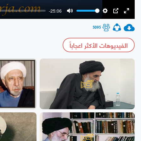
-25:06
Mute
Settings
PIP
Enter
fullscr
5095
الفيديوهات الأكثر اعجاباً