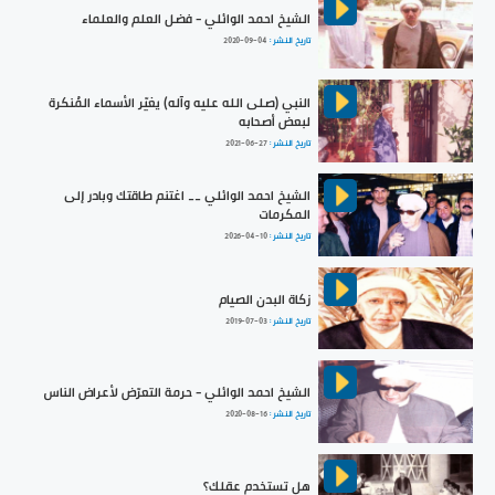
الشيخ احمد الوائلي - فضل العلم والعلماء
تاريخ النشر :
2020-09-04
النبي (صلى الله عليه وآله) يغيّر الأسماء المُنكرة
لبعض أصحابه
تاريخ النشر :
2021-06-27
الشيخ احمد الوائلي __ اغتنم طاقتك وبادر إلى
المكرمات
تاريخ النشر :
2026-04-10
زكاة البدن الصيام
تاريخ النشر :
2019-07-03
الشيخ احمد الوائلي - حرمة التعرّض لأعراض الناس
تاريخ النشر :
2020-08-16
هل تستخدم عقلك؟