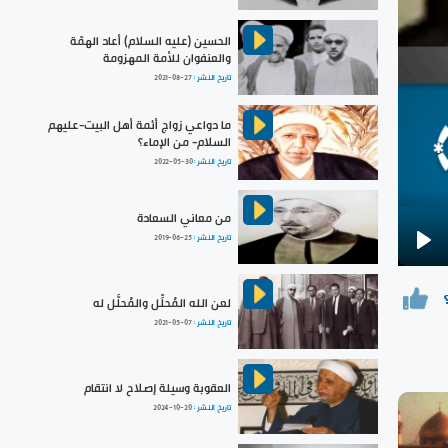
الحسين (عليه السلام) أعاد الهمّة
والعنفوان للأمة المهزومة
تاريخ النشر :
2021-08-27
ما دواعي زواج أئمة أهل البيت-عليهم
السلام- من الإماء؟
تاريخ النشر :
2022-05-30
من معاني السعادة
تاريخ النشر :
2019-06-25
Pla
لعن الله المُحلِّل والمُحلَّل له
تاريخ النشر :
2021-05-07
العقوبة وسيلة إصلاح لا انتقام
تاريخ النشر :
2024-10-20