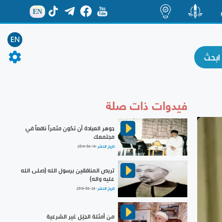
EN
ة
منشور
اضاءات
EN
فيدوات ذات صلة
جوهر العبادة أن تكون مثمراً نافعاً في
مجتمعك
تاريخ النشر :
2019-06-19
تربص المنافقين برسول الله (صلى الله
عليه واله)
تاريخ النشر :
2019-06-28
من أمثلة الحِيَل غير الشرعية