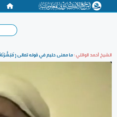
الرئيسية
الشيخ أحمد الوائلي :
ما معنى حليم في قوله تعالى { فَبَشَّرْنَاهُ بِغ