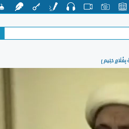
صوت
الأخبار
صور
فيديو
أقلام
مفتاح
رشفات
مشكا
ُلَامٍ حَلِيم }