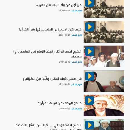
من أول من وأد البنات من العرب؟
تاريخ النشر :
2021-06-24
كيف كان الإمام زين العابدين (ع) يقرأ القرآن؟
تاريخ النشر :
2024-01-29
الشيخ احمد الوائلي تهجّد الإمام زين العابدين (ع)
وعبادته
تاريخ النشر :
2020-09-13
في معنى قوله تعالى: {كُلُوا مِنَ الطَّيِّبَاتِ}
تاريخ النشر :
2023-06-07
ما هو الهدف من قراءة القرآن؟
تاريخ النشر :
2019-07-03
الشيخ احمد الوائلي __ أمّ البنين.. مثال التضحية