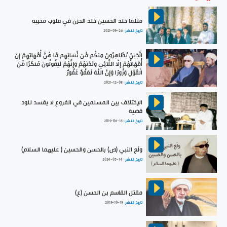
مثلما خلد الحسين خلد الحزن في قلوب محبيه
تاريخ النشر :
2021-09-26
الَّذِينَ يُظَاهِرُونَ مِنكُم مِّن نِّسَائِهِم مَّا هُنَّ أُمَّهَاتِهِمْ إِنْ
أُمَّهَاتُهُمْ إِلَّا اللَّائِي وَلَدْنَهُمْ وَإِنَّهُمْ لَيَقُولُونَ مُنكَرًا مِّنَ
الْقَوْلِ وَزُورًا وَإِنَّ اللَّهَ لَعَفُوٌّ غَفُورٌ
تاريخ النشر :
2021-12-08
الإختلاف بين المسلمين في الفروع لا يفسد للود
قضية
تاريخ النشر :
2019-06-15
ولَع النبي (ص) بالحسن والحسين ( عليهما السلام)
تاريخ النشر :
2024-05-14
مقتل القاسم بن الحسن (ع)
تاريخ النشر :
2019-10-19