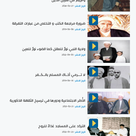
والإيثار في سبيل الدين
تاريخ النشر :
2026-02-27
ضرورة مراجعة الكتب و التخلص من عبارات التفرقة
تاريخ النشر :
2019-06-08
ولاية النبي نورٌ للعقل كما الضوء نورٌ للعين
تاريخ النشر :
2022-09-05
لا تـــرمي أخــاك المسلم بالــكــفر
تاريخ النشر :
2019-06-14
الأُطر الاجتماعية ودورها في ترسيخ الثقافة الذكورية
تاريخ النشر :
2021-02-21
التردّد على المساجد غذاءٌ للروح
تاريخ النشر :
2022-01-23