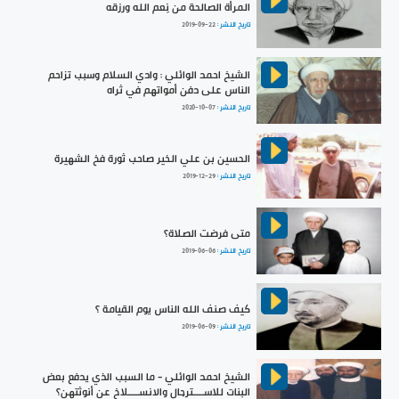
المرأة الصالحة من نِعم الله ورزقه
تاريخ النشر :
2019-09-22
الشيخ احمد الوائلي : وادي السلام وسبب تزاحم
الناس على دفن أمواتهم في ثراه
تاريخ النشر :
2020-10-07
الحسين بن علي الخير صاحب ثورة فخ الشهيرة
تاريخ النشر :
2019-12-29
متى فرضت الصلاة؟
تاريخ النشر :
2019-06-06
كيف صنف الله الناس يوم القيامة ؟
تاريخ النشر :
2019-06-09
الشيخ احمد الوائلي - ما السبب الذي يدفع بعض
البنات للاســــترجال والانســــلاخ عن أنوثتهن؟