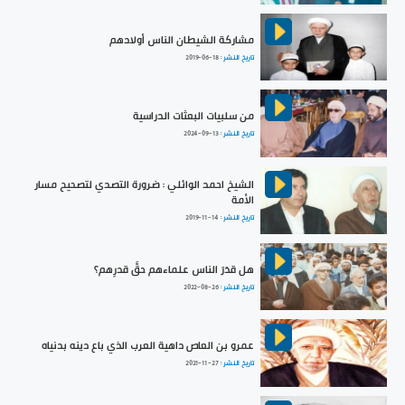
مشاركة الشيطان الناس أولادهم
تاريخ النشر :
2019-06-18
من سلبيات البعثات الدراسية
تاريخ النشر :
2024-09-13
الشيخ احمد الوائلي : ضرورة التصدي لتصحيح مسار
الأمة
تاريخ النشر :
2019-11-14
هل قدَرَ الناس علماءهم حقَّ قدرِهم؟
تاريخ النشر :
2022-08-26
عمرو بن العاص داهية العرب الذي باع دينه بدنياه
تاريخ النشر :
2021-11-27