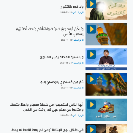
ولا كرم كالتقوى
تاريخ النشر :
2024-01-22
وَلْيَكُنْ أَبْعَدَ رَعِيَّتِكَ مِنْكَ وَأشْنَأَهُمْ عِنْدَكَ، أَطْلَبُهُمْ
لِمَعَائِبِ النَّاسِ
تاريخ النشر :
2023-11-13
وبالسيرة العادلة يقهر المناوئ
تاريخ النشر :
2023-05-24
كَمْ مِن مُستدرَجٍ بالإحسانِ إليهِ
تاريخ النشر :
2023-11-13
أيها الناس استصبحوا من شعلة مصباح واعظ متعظ،
وامتاحوا من صفو عين قد روقت من الكدر.
تاريخ النشر :
2023-03-20
في ظلال نهج البلاغة ”ومن لم يعطَ قاعدا لم يعطَ