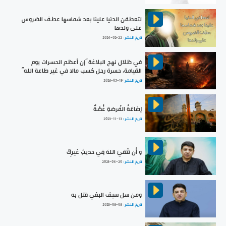
لتعطفن الدنيا علينا بعد شماسها عطف الضروس
على ولدها
تاريخ النشر :
2024-02-22
في ظلال نهج البلاغة ”إن أعظم الحسرات يوم
القيامة، حسرة رجل كسب مالا في غير طاعة الله“
تاريخ النشر :
2026-05-19
إضَاعَةُ الفُرصَةِ غُصَّةٌ
تاريخ النشر :
2023-11-13
و أَن تتّقيَ اللهَ فِي حديثِ غيرِكَ
تاريخ النشر :
2023-04-20
ومن سل سيف البغي قتل به
تاريخ النشر :
2023-08-08