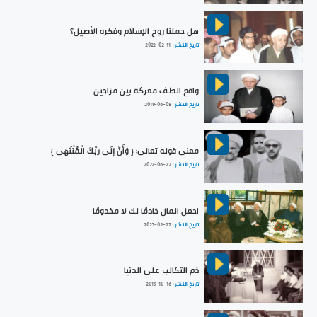
هل حملنا روح الإسلام وفكره الأصيل؟
تاريخ النشر :
2022-02-11
واقع الطف معركة بين مزاجين
تاريخ النشر :
2019-06-08
معنى قوله تعالى: { وَأَنَّ إِلَى رَبِّكَ الْمُنْتَهَى }
تاريخ النشر :
2022-06-22
اجعل المال خادمًا لك لا مخدومًا
تاريخ النشر :
2025-05-27
ذم التكالب على الدنيا
تاريخ النشر :
2019-10-16