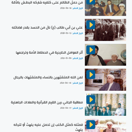
من حملَ الظالم على كتفيه شاركه البطش بالأمّة
تاريخ النشر :
2023-06-18
علي بن أبي طالب (ع) نالَ من الحسد بقدر فضائله
تاريخ النشر :
2020-03-12
أثر العوامل الخارجية في انحطاط الأمة وتراجعها
تاريخ النشر :
2021-01-09
لعن الله المتشبّهين بالنساء والمتشبّهات بالرجال
تاريخ النشر :
2021-04-14
معاقبة الجاني بين القيم القرآنية والعادات الجاهلية
تاريخ النشر :
2021-04-17
فمثله كمثل الكلب إن تحمل عليه يلهث أو تتركه
يلهث