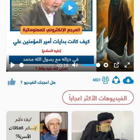
Play
-03:18
Play
Mute
Settings
PIP
Enter
fullsc
4821
هل اعجبك الفيديو ؟
الفيديوهات الأكثر اعجاباً