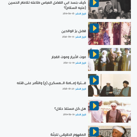
كيف جسد ابي الفضل العباس طاعته للامام الحسين
(عليه السلام)؟
تاريخ النشر :
2019-06-10
فضل برّ الوالدين
تاريخ النشر :
2024-09-15
موت الأبرار وموت الفجار
تاريخ النشر :
2021-12-19
فـــترة إمــامة الــعسكري (ع) والتآمر على قتله
تاريخ النشر :
2020-10-25
هل كل مستلذ حلال؟
تاريخ النشر :
2019-06-19
المفهوم الحقيقي للجنّة