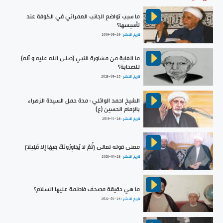
ما سبب تواضع الجانب العمراني في الكوفة عند
تأسيسها؟
تاريخ النشر :
2019-09-29
ما الغاية من مشاورة النبي (صلى الله عليه و آله)
للصحابة؟
تاريخ النشر :
2023-09-25
الشيخ احمد الوائلي : مدة حمل السيدة الزهراء
بالإمام الحسين (ع)
تاريخ النشر :
2019-11-28
معنى قوله تعالى {ثُمَّ لا يُجَاوِرُونَكَ فِيهَا إِلا قَلِيلا}
تاريخ النشر :
2020-01-28
ما هي حقيقة مصحف فاطمة عليها السلام؟
تاريخ النشر :
2022-07-25